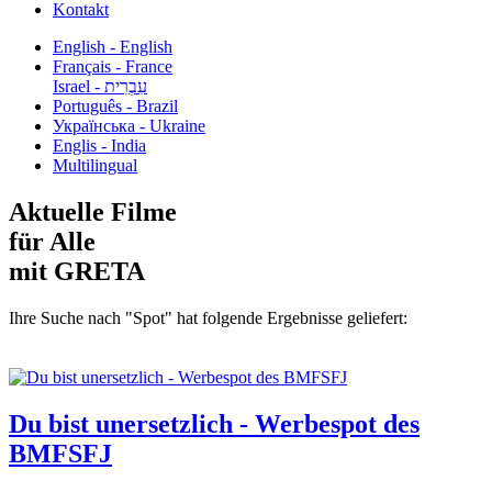
Kontakt
English - English
Français - France
עִבְרִית - Israel
Português - Brazil
Українська - Ukraine
Englis - India
Multilingual
Aktuelle Filme
für Alle
mit GRETA
Ihre Suche nach "Spot" hat folgende Ergebnisse geliefert:
Du bist unersetzlich - Werbespot des
BMFSFJ