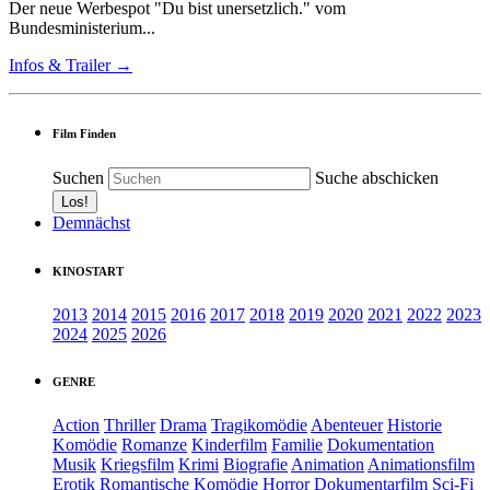
Der neue Werbespot "Du bist unersetzlich." vom
Bundesministerium...
Infos & Trailer →
Film Finden
Suchen
Suche abschicken
Demnächst
KINOSTART
2013
2014
2015
2016
2017
2018
2019
2020
2021
2022
2023
2024
2025
2026
GENRE
Action
Thriller
Drama
Tragikomödie
Abenteuer
Historie
Komödie
Romanze
Kinderfilm
Familie
Dokumentation
Musik
Kriegsfilm
Krimi
Biografie
Animation
Animationsfilm
Erotik
Romantische Komödie
Horror
Dokumentarfilm
Sci-Fi