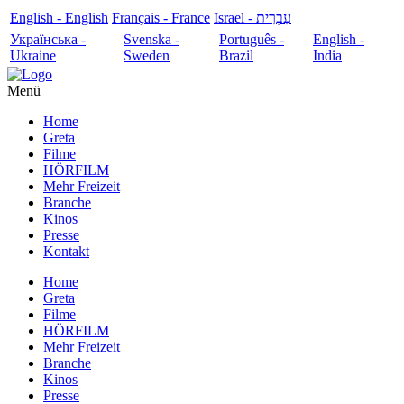
English - English
Français - France
עִבְרִית - Israel
Українська -
Svenska -
Português -
English -
Ukraine
Sweden
Brazil
India
Menü
Home
Greta
Filme
HÖRFILM
Mehr Freizeit
Branche
Kinos
Presse
Kontakt
Home
Greta
Filme
HÖRFILM
Mehr Freizeit
Branche
Kinos
Presse