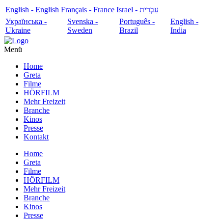
English - English
Français - France
עִבְרִית - Israel
Українська -
Svenska -
Português -
English -
Ukraine
Sweden
Brazil
India
Menü
Home
Greta
Filme
HÖRFILM
Mehr Freizeit
Branche
Kinos
Presse
Kontakt
Home
Greta
Filme
HÖRFILM
Mehr Freizeit
Branche
Kinos
Presse