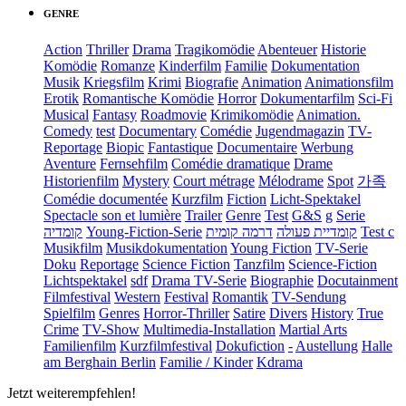
GENRE
Action
Thriller
Drama
Tragikomödie
Abenteuer
Historie
Komödie
Romanze
Kinderfilm
Familie
Dokumentation
Musik
Kriegsfilm
Krimi
Biografie
Animation
Animationsfilm
Erotik
Romantische Komödie
Horror
Dokumentarfilm
Sci-Fi
Musical
Fantasy
Roadmovie
Krimikomödie
Animation.
Comedy
test
Documentary
Comédie
Jugendmagazin
TV-
Reportage
Biopic
Fantastique
Documentaire
Werbung
Aventure
Fernsehfilm
Comédie dramatique
Drame
Historienfilm
Mystery
Court métrage
Mélodrame
Spot
가족
Comédie documentée
Kurzfilm
Fiction
Licht-Spektakel
Spectacle son et lumière
Trailer
Genre
Test
G&S
g
Serie
קומדיה
Young-Fiction-Serie
דרמה קומית
קומדיית פעולה
Test c
Musikfilm
Musikdokumentation
Young Fiction
TV-Serie
Doku
Reportage
Science Fiction
Tanzfilm
Science-Fiction
Lichtspektakel
sdf
Drama TV-Serie
Biographie
Docutainment
Filmfestival
Western
Festival
Romantik
TV-Sendung
Spielfilm
Genres
Horror-Thriller
Satire
Divers
History
True
Crime
TV-Show
Multimedia-Installation
Martial Arts
Familienfilm
Kurzfilmfestival
Dokufiction
-
Austellung
Halle
am Berghain Berlin
Familie / Kinder
Kdrama
Jetzt weiterempfehlen!