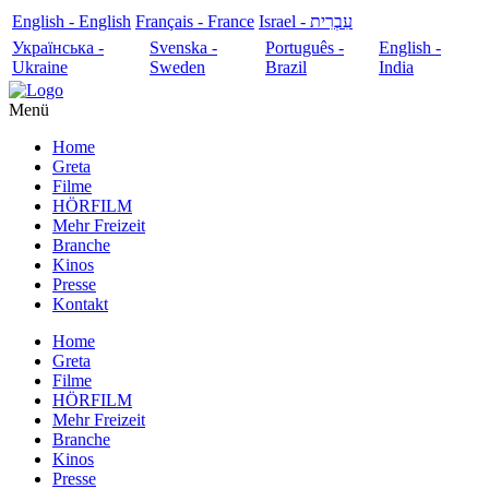
English - English
Français - France
עִבְרִית - Israel
Українська -
Svenska -
Português -
English -
Ukraine
Sweden
Brazil
India
Menü
Home
Greta
Filme
HÖRFILM
Mehr Freizeit
Branche
Kinos
Presse
Kontakt
Home
Greta
Filme
HÖRFILM
Mehr Freizeit
Branche
Kinos
Presse