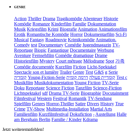
GENRE
Action
Thriller
Drama
Tragikomödie
Abenteuer
Historie
Komödie
Romanze
Kinderfilm
Familie
Dokumentation
Musik
Kriegsfilm
Krimi
Biografie
Animation
Animationsfilm
Erotik
Romantische Komödie
Horror
Dokumentarfilm
Sci-Fi
Musical
Fantasy
Roadmovie
Krimikomödie
Animation.
Comedy
test
Documentary
Comédie
Jugendmagazin
TV-
Reportage
Biopic
Fantastique
Documentaire
Werbung
Aventure
Fernsehfilm
Comédie dramatique
Drame
Historienfilm
Mystery
Court métrage
Mélodrame
Spot
가족
Comédie documentée
Kurzfilm
Fiction
Licht-Spektakel
Spectacle son et lumière
Trailer
Genre
Test
G&S
g
Serie
קומדיה
Young-Fiction-Serie
דרמה קומית
קומדיית פעולה
Test c
Musikfilm
Musikdokumentation
Young Fiction
TV-Serie
Doku
Reportage
Science Fiction
Tanzfilm
Science-Fiction
Lichtspektakel
sdf
Drama TV-Serie
Biographie
Docutainment
Filmfestival
Western
Festival
Romantik
TV-Sendung
Spielfilm
Genres
Horror-Thriller
Satire
Divers
History
True
Crime
TV-Show
Multimedia-Installation
Martial Arts
Familienfilm
Kurzfilmfestival
Dokufiction
-
Austellung
Halle
am Berghain Berlin
Familie / Kinder
Kdrama
Jetzt weiterempfehlen!