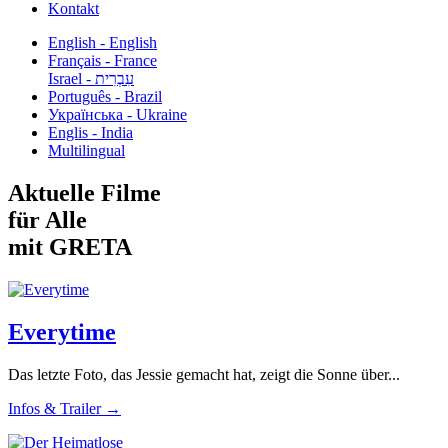
Kontakt
English - English
Français - France
עִבְרִית - Israel
Português - Brazil
Українська - Ukraine
Englis - India
Multilingual
Aktuelle Filme
für Alle
mit GRETA
Everytime
Das letzte Foto, das Jessie gemacht hat, zeigt die Sonne über...
Infos & Trailer →