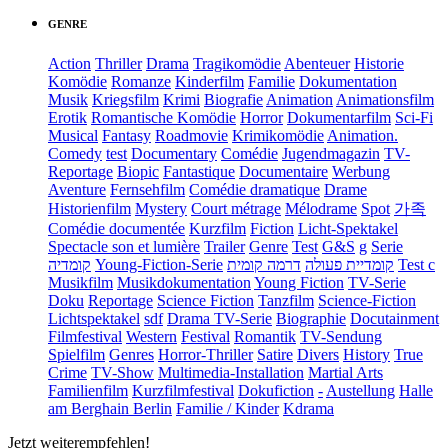
GENRE
Action
Thriller
Drama
Tragikomödie
Abenteuer
Historie
Komödie
Romanze
Kinderfilm
Familie
Dokumentation
Musik
Kriegsfilm
Krimi
Biografie
Animation
Animationsfilm
Erotik
Romantische Komödie
Horror
Dokumentarfilm
Sci-Fi
Musical
Fantasy
Roadmovie
Krimikomödie
Animation.
Comedy
test
Documentary
Comédie
Jugendmagazin
TV-
Reportage
Biopic
Fantastique
Documentaire
Werbung
Aventure
Fernsehfilm
Comédie dramatique
Drame
Historienfilm
Mystery
Court métrage
Mélodrame
Spot
가족
Comédie documentée
Kurzfilm
Fiction
Licht-Spektakel
Spectacle son et lumière
Trailer
Genre
Test
G&S
g
Serie
קומדיה
Young-Fiction-Serie
דרמה קומית
קומדיית פעולה
Test c
Musikfilm
Musikdokumentation
Young Fiction
TV-Serie
Doku
Reportage
Science Fiction
Tanzfilm
Science-Fiction
Lichtspektakel
sdf
Drama TV-Serie
Biographie
Docutainment
Filmfestival
Western
Festival
Romantik
TV-Sendung
Spielfilm
Genres
Horror-Thriller
Satire
Divers
History
True
Crime
TV-Show
Multimedia-Installation
Martial Arts
Familienfilm
Kurzfilmfestival
Dokufiction
-
Austellung
Halle
am Berghain Berlin
Familie / Kinder
Kdrama
Jetzt weiterempfehlen!