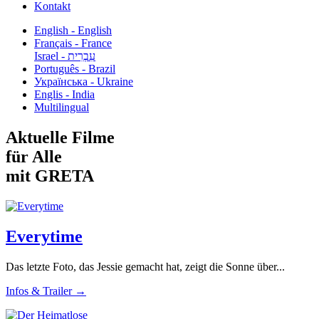
Kontakt
English - English
Français - France
עִבְרִית - Israel
Português - Brazil
Українська - Ukraine
Englis - India
Multilingual
Aktuelle Filme
für Alle
mit GRETA
Everytime
Das letzte Foto, das Jessie gemacht hat, zeigt die Sonne über...
Infos & Trailer →