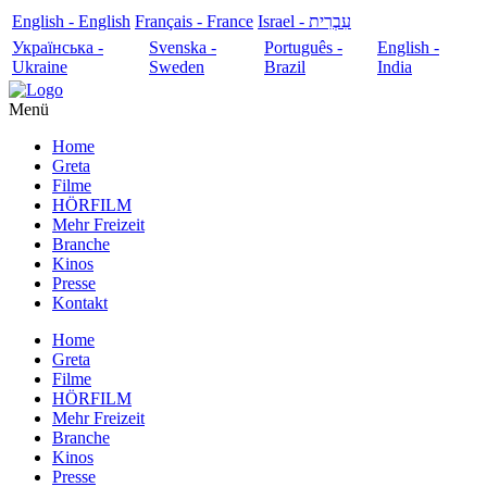
English - English
Français - France
עִבְרִית - Israel
Українська -
Svenska -
Português -
English -
Ukraine
Sweden
Brazil
India
Menü
Home
Greta
Filme
HÖRFILM
Mehr Freizeit
Branche
Kinos
Presse
Kontakt
Home
Greta
Filme
HÖRFILM
Mehr Freizeit
Branche
Kinos
Presse