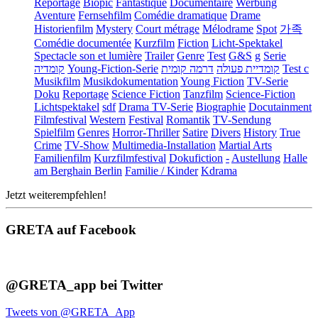
Reportage
Biopic
Fantastique
Documentaire
Werbung
Aventure
Fernsehfilm
Comédie dramatique
Drame
Historienfilm
Mystery
Court métrage
Mélodrame
Spot
가족
Comédie documentée
Kurzfilm
Fiction
Licht-Spektakel
Spectacle son et lumière
Trailer
Genre
Test
G&S
g
Serie
קומדיה
Young-Fiction-Serie
דרמה קומית
קומדיית פעולה
Test c
Musikfilm
Musikdokumentation
Young Fiction
TV-Serie
Doku
Reportage
Science Fiction
Tanzfilm
Science-Fiction
Lichtspektakel
sdf
Drama TV-Serie
Biographie
Docutainment
Filmfestival
Western
Festival
Romantik
TV-Sendung
Spielfilm
Genres
Horror-Thriller
Satire
Divers
History
True
Crime
TV-Show
Multimedia-Installation
Martial Arts
Familienfilm
Kurzfilmfestival
Dokufiction
-
Austellung
Halle
am Berghain Berlin
Familie / Kinder
Kdrama
Jetzt weiterempfehlen!
GRETA auf Facebook
@GRETA_app bei Twitter
Tweets von @GRETA_App