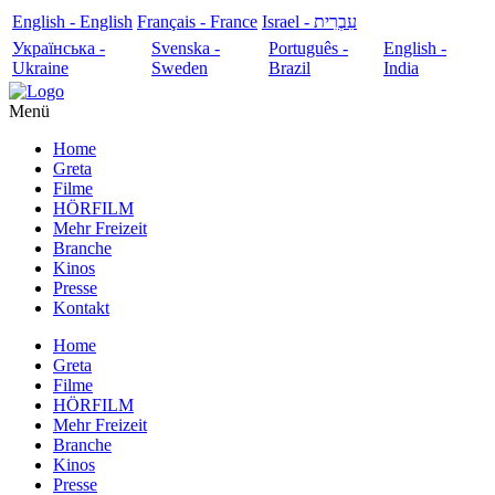
English - English
Français - France
עִבְרִית - Israel
Українська -
Svenska -
Português -
English -
Ukraine
Sweden
Brazil
India
Menü
Home
Greta
Filme
HÖRFILM
Mehr Freizeit
Branche
Kinos
Presse
Kontakt
Home
Greta
Filme
HÖRFILM
Mehr Freizeit
Branche
Kinos
Presse