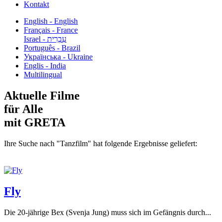
Kontakt
English - English
Français - France
עִבְרִית - Israel
Português - Brazil
Українська - Ukraine
Englis - India
Multilingual
Aktuelle Filme
für Alle
mit GRETA
Ihre Suche nach "Tanzfilm" hat folgende Ergebnisse geliefert:
Fly
Die 20-jährige Bex (Svenja Jung) muss sich im Gefängnis durch...