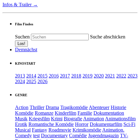
Infos & Trailer →
Film Finden
Suchen
Suche abschicken
Demnächst
KINOSTART
2013
2014
2015
2016
2017
2018
2019
2020
2021
2022
2023
2024
2025
2026
GENRE
Action
Thriller
Drama
Tragikomödie
Abenteuer
Historie
Komödie
Romanze
Kinderfilm
Familie
Dokumentation
Musik
Kriegsfilm
Krimi
Biografie
Animation
Animationsfilm
Erotik
Romantische Komödie
Horror
Dokumentarfilm
Sci-Fi
Musical
Fantasy
Roadmovie
Krimikomödie
Animation.
Comedy
test
Documentary
Comédie
Jugendmagazin
TV-