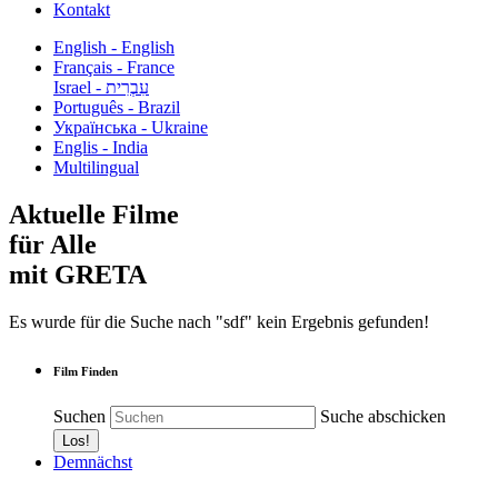
Kontakt
English - English
Français - France
עִבְרִית - Israel
Português - Brazil
Українська - Ukraine
Englis - India
Multilingual
Aktuelle Filme
für Alle
mit GRETA
Es wurde für die Suche nach "sdf" kein Ergebnis gefunden!
Film Finden
Suchen
Suche abschicken
Demnächst