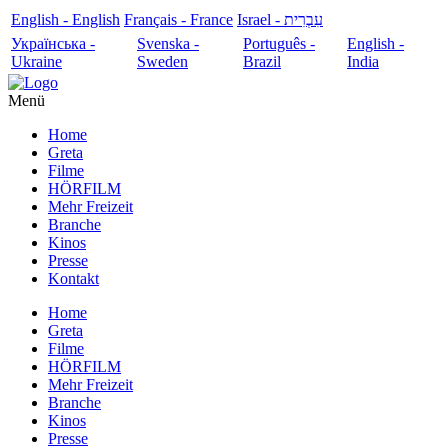
English - English
Français - France
עִבְרִית - Israel
Українська -
Svenska -
Português -
English -
Ukraine
Sweden
Brazil
India
Menü
Home
Greta
Filme
HÖRFILM
Mehr Freizeit
Branche
Kinos
Presse
Kontakt
Home
Greta
Filme
HÖRFILM
Mehr Freizeit
Branche
Kinos
Presse