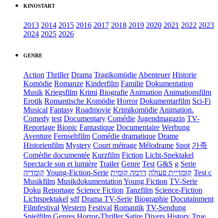
KINOSTART
2013
2014
2015
2016
2017
2018
2019
2020
2021
2022
2023
2024
2025
2026
GENRE
Action
Thriller
Drama
Tragikomödie
Abenteuer
Historie
Komödie
Romanze
Kinderfilm
Familie
Dokumentation
Musik
Kriegsfilm
Krimi
Biografie
Animation
Animationsfilm
Erotik
Romantische Komödie
Horror
Dokumentarfilm
Sci-Fi
Musical
Fantasy
Roadmovie
Krimikomödie
Animation.
Comedy
test
Documentary
Comédie
Jugendmagazin
TV-
Reportage
Biopic
Fantastique
Documentaire
Werbung
Aventure
Fernsehfilm
Comédie dramatique
Drame
Historienfilm
Mystery
Court métrage
Mélodrame
Spot
가족
Comédie documentée
Kurzfilm
Fiction
Licht-Spektakel
Spectacle son et lumière
Trailer
Genre
Test
G&S
g
Serie
קומדיה
Young-Fiction-Serie
דרמה קומית
קומדיית פעולה
Test c
Musikfilm
Musikdokumentation
Young Fiction
TV-Serie
Doku
Reportage
Science Fiction
Tanzfilm
Science-Fiction
Lichtspektakel
sdf
Drama TV-Serie
Biographie
Docutainment
Filmfestival
Western
Festival
Romantik
TV-Sendung
Spielfilm
Genres
Horror-Thriller
Satire
Divers
History
True