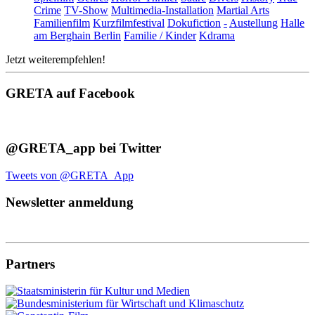
Crime
TV-Show
Multimedia-Installation
Martial Arts
Familienfilm
Kurzfilmfestival
Dokufiction
-
Austellung
Halle
am Berghain Berlin
Familie / Kinder
Kdrama
Jetzt weiterempfehlen!
GRETA auf Facebook
@GRETA_app bei Twitter
Tweets von @GRETA_App
Newsletter anmeldung
Partners