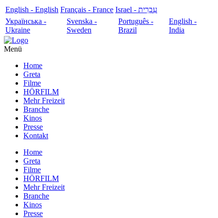
English - English
Français - France
עִבְרִית - Israel
Українська -
Svenska -
Português -
English -
Ukraine
Sweden
Brazil
India
Menü
Home
Greta
Filme
HÖRFILM
Mehr Freizeit
Branche
Kinos
Presse
Kontakt
Home
Greta
Filme
HÖRFILM
Mehr Freizeit
Branche
Kinos
Presse