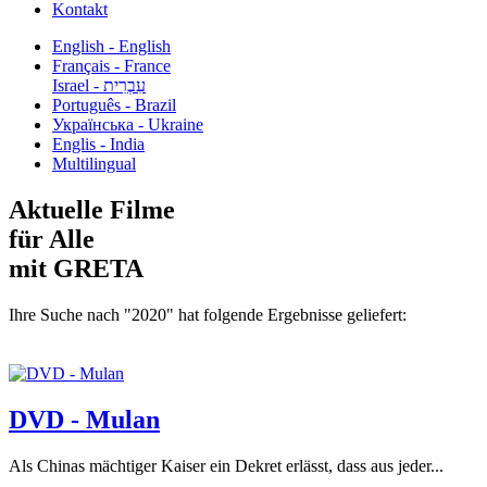
Kontakt
English - English
Français - France
עִבְרִית - Israel
Português - Brazil
Українська - Ukraine
Englis - India
Multilingual
Aktuelle Filme
für Alle
mit GRETA
Ihre Suche nach "2020" hat folgende Ergebnisse geliefert:
DVD - Mulan
Als Chinas mächtiger Kaiser ein Dekret erlässt, dass aus jeder...