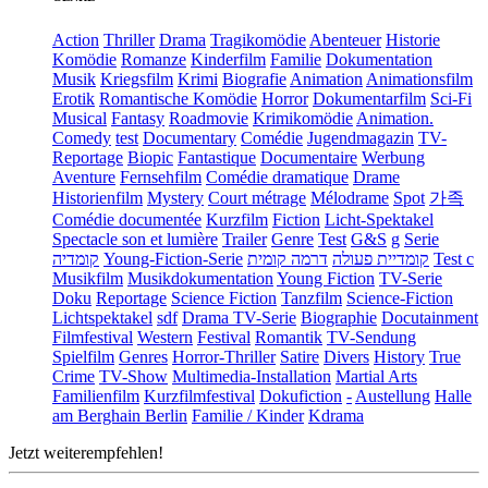
Action
Thriller
Drama
Tragikomödie
Abenteuer
Historie
Komödie
Romanze
Kinderfilm
Familie
Dokumentation
Musik
Kriegsfilm
Krimi
Biografie
Animation
Animationsfilm
Erotik
Romantische Komödie
Horror
Dokumentarfilm
Sci-Fi
Musical
Fantasy
Roadmovie
Krimikomödie
Animation.
Comedy
test
Documentary
Comédie
Jugendmagazin
TV-
Reportage
Biopic
Fantastique
Documentaire
Werbung
Aventure
Fernsehfilm
Comédie dramatique
Drame
Historienfilm
Mystery
Court métrage
Mélodrame
Spot
가족
Comédie documentée
Kurzfilm
Fiction
Licht-Spektakel
Spectacle son et lumière
Trailer
Genre
Test
G&S
g
Serie
קומדיה
Young-Fiction-Serie
דרמה קומית
קומדיית פעולה
Test c
Musikfilm
Musikdokumentation
Young Fiction
TV-Serie
Doku
Reportage
Science Fiction
Tanzfilm
Science-Fiction
Lichtspektakel
sdf
Drama TV-Serie
Biographie
Docutainment
Filmfestival
Western
Festival
Romantik
TV-Sendung
Spielfilm
Genres
Horror-Thriller
Satire
Divers
History
True
Crime
TV-Show
Multimedia-Installation
Martial Arts
Familienfilm
Kurzfilmfestival
Dokufiction
-
Austellung
Halle
am Berghain Berlin
Familie / Kinder
Kdrama
Jetzt weiterempfehlen!