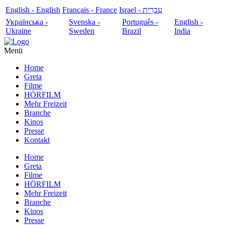
English - English
Français - France
עִבְרִית - Israel
Українська -
Svenska -
Português -
English -
Ukraine
Sweden
Brazil
India
Menü
Home
Greta
Filme
HÖRFILM
Mehr Freizeit
Branche
Kinos
Presse
Kontakt
Home
Greta
Filme
HÖRFILM
Mehr Freizeit
Branche
Kinos
Presse