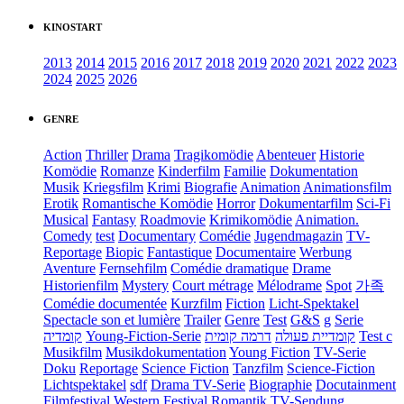
KINOSTART
2013
2014
2015
2016
2017
2018
2019
2020
2021
2022
2023
2024
2025
2026
GENRE
Action
Thriller
Drama
Tragikomödie
Abenteuer
Historie
Komödie
Romanze
Kinderfilm
Familie
Dokumentation
Musik
Kriegsfilm
Krimi
Biografie
Animation
Animationsfilm
Erotik
Romantische Komödie
Horror
Dokumentarfilm
Sci-Fi
Musical
Fantasy
Roadmovie
Krimikomödie
Animation.
Comedy
test
Documentary
Comédie
Jugendmagazin
TV-
Reportage
Biopic
Fantastique
Documentaire
Werbung
Aventure
Fernsehfilm
Comédie dramatique
Drame
Historienfilm
Mystery
Court métrage
Mélodrame
Spot
가족
Comédie documentée
Kurzfilm
Fiction
Licht-Spektakel
Spectacle son et lumière
Trailer
Genre
Test
G&S
g
Serie
קומדיה
Young-Fiction-Serie
דרמה קומית
קומדיית פעולה
Test c
Musikfilm
Musikdokumentation
Young Fiction
TV-Serie
Doku
Reportage
Science Fiction
Tanzfilm
Science-Fiction
Lichtspektakel
sdf
Drama TV-Serie
Biographie
Docutainment
Filmfestival
Western
Festival
Romantik
TV-Sendung