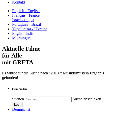
Kontakt
English - English
Français - France
עִבְרִית - Israel
Português - Brazil
Українська - Ukraine
Englis - India
Multilingual
Aktuelle Filme
für Alle
mit GRETA
Es wurde für die Suche nach "2013 :: Musikfilm" kein Ergebnis
gefunden!
Film Finden
Suchen
Suche abschicken
Demnächst