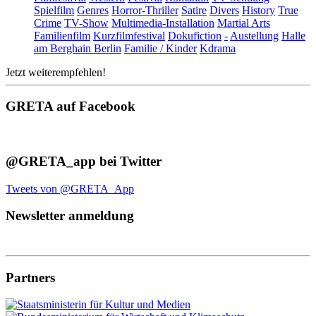
Spielfilm
Genres
Horror-Thriller
Satire
Divers
History
True
Crime
TV-Show
Multimedia-Installation
Martial Arts
Familienfilm
Kurzfilmfestival
Dokufiction
-
Austellung
Halle
am Berghain Berlin
Familie / Kinder
Kdrama
Jetzt weiterempfehlen!
GRETA auf Facebook
@GRETA_app bei Twitter
Tweets von @GRETA_App
Newsletter anmeldung
Partners