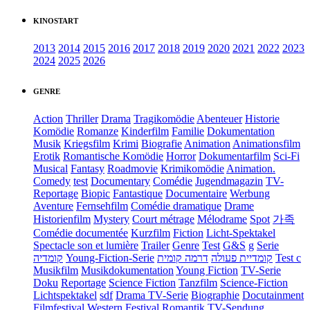
KINOSTART
2013
2014
2015
2016
2017
2018
2019
2020
2021
2022
2023
2024
2025
2026
GENRE
Action
Thriller
Drama
Tragikomödie
Abenteuer
Historie
Komödie
Romanze
Kinderfilm
Familie
Dokumentation
Musik
Kriegsfilm
Krimi
Biografie
Animation
Animationsfilm
Erotik
Romantische Komödie
Horror
Dokumentarfilm
Sci-Fi
Musical
Fantasy
Roadmovie
Krimikomödie
Animation.
Comedy
test
Documentary
Comédie
Jugendmagazin
TV-
Reportage
Biopic
Fantastique
Documentaire
Werbung
Aventure
Fernsehfilm
Comédie dramatique
Drame
Historienfilm
Mystery
Court métrage
Mélodrame
Spot
가족
Comédie documentée
Kurzfilm
Fiction
Licht-Spektakel
Spectacle son et lumière
Trailer
Genre
Test
G&S
g
Serie
קומדיה
Young-Fiction-Serie
דרמה קומית
קומדיית פעולה
Test c
Musikfilm
Musikdokumentation
Young Fiction
TV-Serie
Doku
Reportage
Science Fiction
Tanzfilm
Science-Fiction
Lichtspektakel
sdf
Drama TV-Serie
Biographie
Docutainment
Filmfestival
Western
Festival
Romantik
TV-Sendung