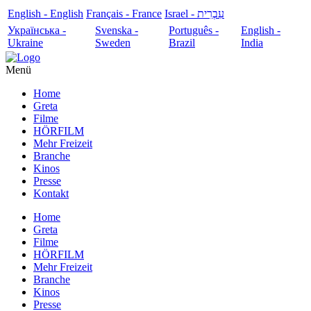
English - English
Français - France
עִבְרִית - Israel
Українська -
Svenska -
Português -
English -
Ukraine
Sweden
Brazil
India
Menü
Home
Greta
Filme
HÖRFILM
Mehr Freizeit
Branche
Kinos
Presse
Kontakt
Home
Greta
Filme
HÖRFILM
Mehr Freizeit
Branche
Kinos
Presse