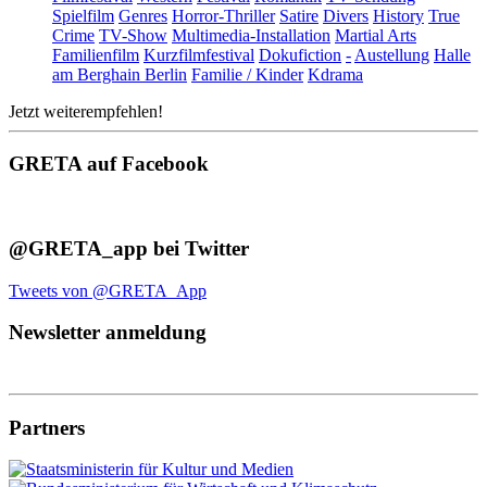
Spielfilm
Genres
Horror-Thriller
Satire
Divers
History
True
Crime
TV-Show
Multimedia-Installation
Martial Arts
Familienfilm
Kurzfilmfestival
Dokufiction
-
Austellung
Halle
am Berghain Berlin
Familie / Kinder
Kdrama
Jetzt weiterempfehlen!
GRETA auf Facebook
@GRETA_app bei Twitter
Tweets von @GRETA_App
Newsletter anmeldung
Partners