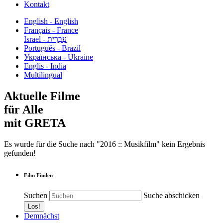
Kontakt
English - English
Français - France
עִבְרִית - Israel
Português - Brazil
Українська - Ukraine
Englis - India
Multilingual
Aktuelle Filme
für Alle
mit GRETA
Es wurde für die Suche nach "2016 :: Musikfilm" kein Ergebnis
gefunden!
Film Finden
Suchen
Suche abschicken
Demnächst