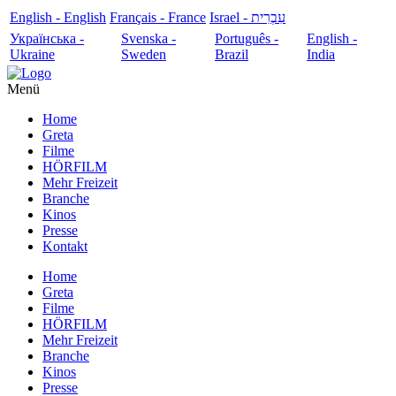
English - English
Français - France
עִבְרִית - Israel
Українська -
Svenska -
Português -
English -
Ukraine
Sweden
Brazil
India
Menü
Home
Greta
Filme
HÖRFILM
Mehr Freizeit
Branche
Kinos
Presse
Kontakt
Home
Greta
Filme
HÖRFILM
Mehr Freizeit
Branche
Kinos
Presse