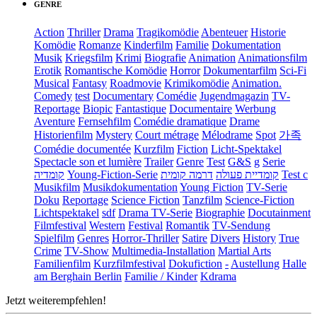
GENRE
Action
Thriller
Drama
Tragikomödie
Abenteuer
Historie
Komödie
Romanze
Kinderfilm
Familie
Dokumentation
Musik
Kriegsfilm
Krimi
Biografie
Animation
Animationsfilm
Erotik
Romantische Komödie
Horror
Dokumentarfilm
Sci-Fi
Musical
Fantasy
Roadmovie
Krimikomödie
Animation.
Comedy
test
Documentary
Comédie
Jugendmagazin
TV-
Reportage
Biopic
Fantastique
Documentaire
Werbung
Aventure
Fernsehfilm
Comédie dramatique
Drame
Historienfilm
Mystery
Court métrage
Mélodrame
Spot
가족
Comédie documentée
Kurzfilm
Fiction
Licht-Spektakel
Spectacle son et lumière
Trailer
Genre
Test
G&S
g
Serie
קומדיה
Young-Fiction-Serie
דרמה קומית
קומדיית פעולה
Test c
Musikfilm
Musikdokumentation
Young Fiction
TV-Serie
Doku
Reportage
Science Fiction
Tanzfilm
Science-Fiction
Lichtspektakel
sdf
Drama TV-Serie
Biographie
Docutainment
Filmfestival
Western
Festival
Romantik
TV-Sendung
Spielfilm
Genres
Horror-Thriller
Satire
Divers
History
True
Crime
TV-Show
Multimedia-Installation
Martial Arts
Familienfilm
Kurzfilmfestival
Dokufiction
-
Austellung
Halle
am Berghain Berlin
Familie / Kinder
Kdrama
Jetzt weiterempfehlen!