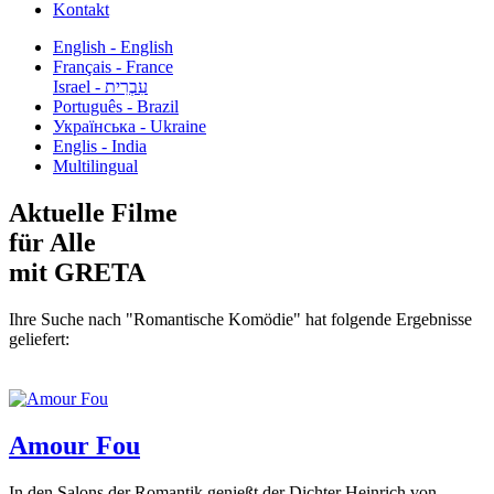
Kontakt
English - English
Français - France
עִבְרִית - Israel
Português - Brazil
Українська - Ukraine
Englis - India
Multilingual
Aktuelle Filme
für Alle
mit GRETA
Ihre Suche nach "Romantische Komödie" hat folgende Ergebnisse
geliefert:
Amour Fou
In den Salons der Romantik genießt der Dichter Heinrich von...