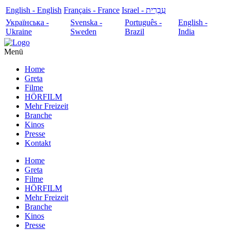
English - English
Français - France
עִבְרִית - Israel
Українська -
Svenska -
Português -
English -
Ukraine
Sweden
Brazil
India
Menü
Home
Greta
Filme
HÖRFILM
Mehr Freizeit
Branche
Kinos
Presse
Kontakt
Home
Greta
Filme
HÖRFILM
Mehr Freizeit
Branche
Kinos
Presse