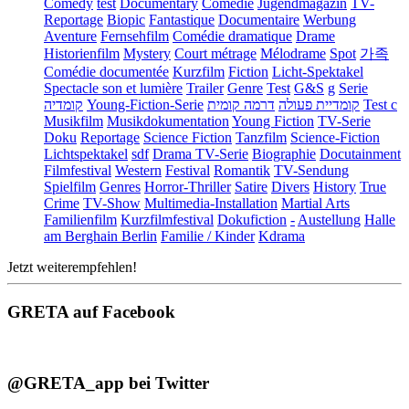
Comedy
test
Documentary
Comédie
Jugendmagazin
TV-
Reportage
Biopic
Fantastique
Documentaire
Werbung
Aventure
Fernsehfilm
Comédie dramatique
Drame
Historienfilm
Mystery
Court métrage
Mélodrame
Spot
가족
Comédie documentée
Kurzfilm
Fiction
Licht-Spektakel
Spectacle son et lumière
Trailer
Genre
Test
G&S
g
Serie
קומדיה
Young-Fiction-Serie
דרמה קומית
קומדיית פעולה
Test c
Musikfilm
Musikdokumentation
Young Fiction
TV-Serie
Doku
Reportage
Science Fiction
Tanzfilm
Science-Fiction
Lichtspektakel
sdf
Drama TV-Serie
Biographie
Docutainment
Filmfestival
Western
Festival
Romantik
TV-Sendung
Spielfilm
Genres
Horror-Thriller
Satire
Divers
History
True
Crime
TV-Show
Multimedia-Installation
Martial Arts
Familienfilm
Kurzfilmfestival
Dokufiction
-
Austellung
Halle
am Berghain Berlin
Familie / Kinder
Kdrama
Jetzt weiterempfehlen!
GRETA auf Facebook
@GRETA_app bei Twitter