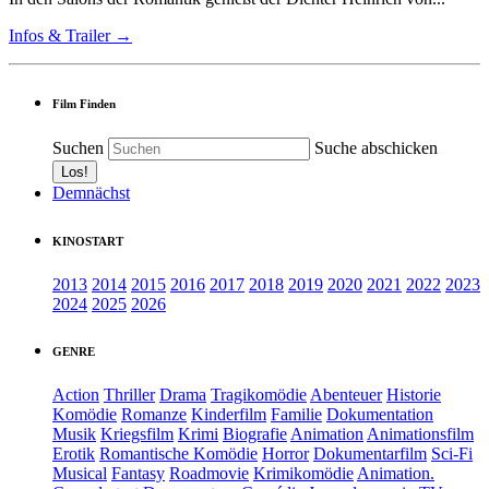
Infos & Trailer →
Film Finden
Suchen
Suche abschicken
Demnächst
KINOSTART
2013
2014
2015
2016
2017
2018
2019
2020
2021
2022
2023
2024
2025
2026
GENRE
Action
Thriller
Drama
Tragikomödie
Abenteuer
Historie
Komödie
Romanze
Kinderfilm
Familie
Dokumentation
Musik
Kriegsfilm
Krimi
Biografie
Animation
Animationsfilm
Erotik
Romantische Komödie
Horror
Dokumentarfilm
Sci-Fi
Musical
Fantasy
Roadmovie
Krimikomödie
Animation.