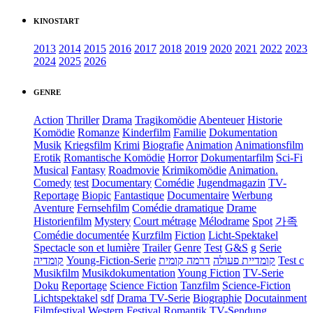
KINOSTART
2013
2014
2015
2016
2017
2018
2019
2020
2021
2022
2023
2024
2025
2026
GENRE
Action
Thriller
Drama
Tragikomödie
Abenteuer
Historie
Komödie
Romanze
Kinderfilm
Familie
Dokumentation
Musik
Kriegsfilm
Krimi
Biografie
Animation
Animationsfilm
Erotik
Romantische Komödie
Horror
Dokumentarfilm
Sci-Fi
Musical
Fantasy
Roadmovie
Krimikomödie
Animation.
Comedy
test
Documentary
Comédie
Jugendmagazin
TV-
Reportage
Biopic
Fantastique
Documentaire
Werbung
Aventure
Fernsehfilm
Comédie dramatique
Drame
Historienfilm
Mystery
Court métrage
Mélodrame
Spot
가족
Comédie documentée
Kurzfilm
Fiction
Licht-Spektakel
Spectacle son et lumière
Trailer
Genre
Test
G&S
g
Serie
קומדיה
Young-Fiction-Serie
דרמה קומית
קומדיית פעולה
Test c
Musikfilm
Musikdokumentation
Young Fiction
TV-Serie
Doku
Reportage
Science Fiction
Tanzfilm
Science-Fiction
Lichtspektakel
sdf
Drama TV-Serie
Biographie
Docutainment
Filmfestival
Western
Festival
Romantik
TV-Sendung