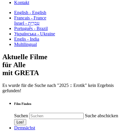
Kontakt
English - English
Français - France
עִבְרִית - Israel
Português - Brazil
Українська - Ukraine
Englis - India
Multilingual
Aktuelle Filme
für Alle
mit GRETA
Es wurde für die Suche nach "2025 :: Erotik" kein Ergebnis
gefunden!
Film Finden
Suchen
Suche abschicken
Demnächst