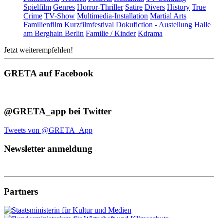
Spielfilm
Genres
Horror-Thriller
Satire
Divers
History
True
Crime
TV-Show
Multimedia-Installation
Martial Arts
Familienfilm
Kurzfilmfestival
Dokufiction
-
Austellung
Halle
am Berghain Berlin
Familie / Kinder
Kdrama
Jetzt weiterempfehlen!
GRETA auf Facebook
@GRETA_app bei Twitter
Tweets von @GRETA_App
Newsletter anmeldung
Partners