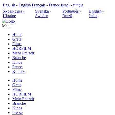
English - English
Français - France
עִבְרִית - Israel
Українська -
Svenska -
Português -
English -
Ukraine
Sweden
Brazil
India
Menü
Home
Greta
Filme
HÖRFILM
Mehr Freizeit
Branche
Kinos
Presse
Kontakt
Home
Greta
Filme
HÖRFILM
Mehr Freizeit
Branche
Kinos
Presse