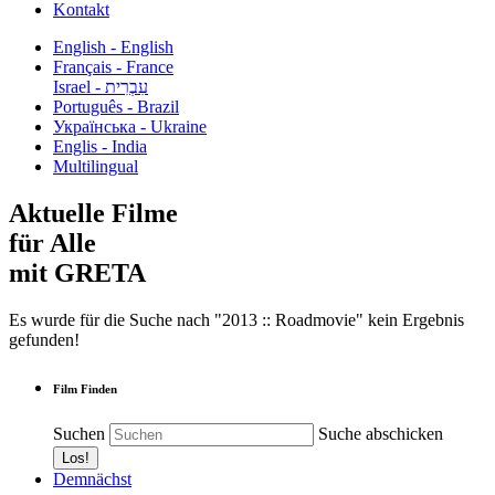
Kontakt
English - English
Français - France
עִבְרִית - Israel
Português - Brazil
Українська - Ukraine
Englis - India
Multilingual
Aktuelle Filme
für Alle
mit GRETA
Es wurde für die Suche nach "2013 :: Roadmovie" kein Ergebnis
gefunden!
Film Finden
Suchen
Suche abschicken
Demnächst