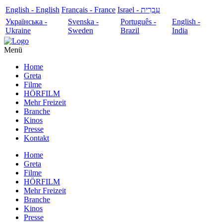
English - English
Français - France
עִבְרִית - Israel
Українська -
Svenska -
Português -
English -
Ukraine
Sweden
Brazil
India
Menü
Home
Greta
Filme
HÖRFILM
Mehr Freizeit
Branche
Kinos
Presse
Kontakt
Home
Greta
Filme
HÖRFILM
Mehr Freizeit
Branche
Kinos
Presse