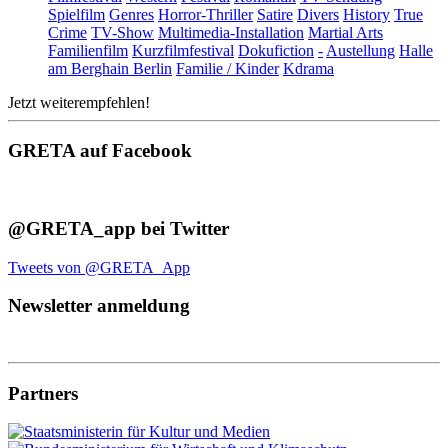
Spielfilm
Genres
Horror-Thriller
Satire
Divers
History
True
Crime
TV-Show
Multimedia-Installation
Martial Arts
Familienfilm
Kurzfilmfestival
Dokufiction
-
Austellung
Halle
am Berghain Berlin
Familie / Kinder
Kdrama
Jetzt weiterempfehlen!
GRETA auf Facebook
@GRETA_app bei Twitter
Tweets von @GRETA_App
Newsletter anmeldung
Partners