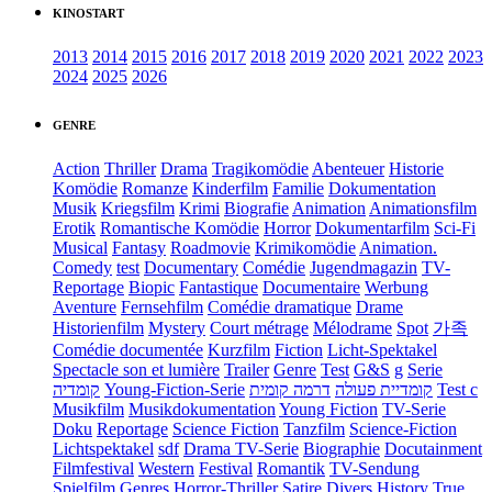
KINOSTART
2013
2014
2015
2016
2017
2018
2019
2020
2021
2022
2023
2024
2025
2026
GENRE
Action
Thriller
Drama
Tragikomödie
Abenteuer
Historie
Komödie
Romanze
Kinderfilm
Familie
Dokumentation
Musik
Kriegsfilm
Krimi
Biografie
Animation
Animationsfilm
Erotik
Romantische Komödie
Horror
Dokumentarfilm
Sci-Fi
Musical
Fantasy
Roadmovie
Krimikomödie
Animation.
Comedy
test
Documentary
Comédie
Jugendmagazin
TV-
Reportage
Biopic
Fantastique
Documentaire
Werbung
Aventure
Fernsehfilm
Comédie dramatique
Drame
Historienfilm
Mystery
Court métrage
Mélodrame
Spot
가족
Comédie documentée
Kurzfilm
Fiction
Licht-Spektakel
Spectacle son et lumière
Trailer
Genre
Test
G&S
g
Serie
קומדיה
Young-Fiction-Serie
דרמה קומית
קומדיית פעולה
Test c
Musikfilm
Musikdokumentation
Young Fiction
TV-Serie
Doku
Reportage
Science Fiction
Tanzfilm
Science-Fiction
Lichtspektakel
sdf
Drama TV-Serie
Biographie
Docutainment
Filmfestival
Western
Festival
Romantik
TV-Sendung
Spielfilm
Genres
Horror-Thriller
Satire
Divers
History
True