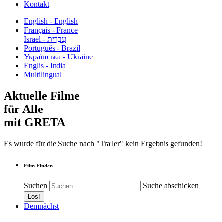
Kontakt
English - English
Français - France
עִבְרִית - Israel
Português - Brazil
Українська - Ukraine
Englis - India
Multilingual
Aktuelle Filme
für Alle
mit GRETA
Es wurde für die Suche nach "Trailer" kein Ergebnis gefunden!
Film Finden
Suchen
Suche abschicken
Demnächst