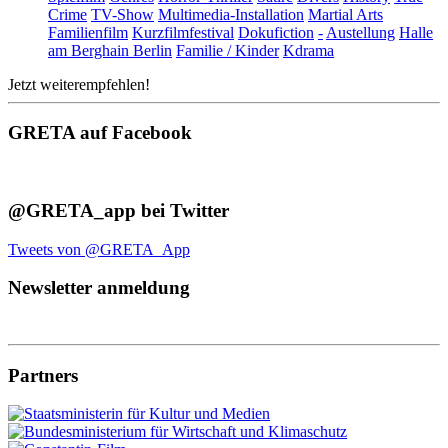
Crime
TV-Show
Multimedia-Installation
Martial Arts
Familienfilm
Kurzfilmfestival
Dokufiction
-
Austellung
Halle
am Berghain Berlin
Familie / Kinder
Kdrama
Jetzt weiterempfehlen!
GRETA auf Facebook
@GRETA_app bei Twitter
Tweets von @GRETA_App
Newsletter anmeldung
Partners