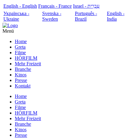
English - English
Français - France
עִבְרִית - Israel
Українська -
Svenska -
Português -
English -
Ukraine
Sweden
Brazil
India
Menü
Home
Greta
Filme
HÖRFILM
Mehr Freizeit
Branche
Kinos
Presse
Kontakt
Home
Greta
Filme
HÖRFILM
Mehr Freizeit
Branche
Kinos
Presse