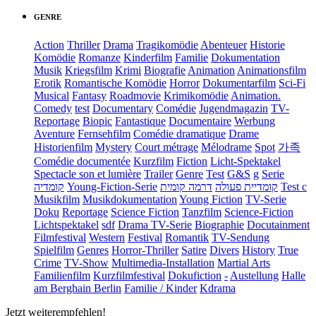
GENRE
Action
Thriller
Drama
Tragikomödie
Abenteuer
Historie
Komödie
Romanze
Kinderfilm
Familie
Dokumentation
Musik
Kriegsfilm
Krimi
Biografie
Animation
Animationsfilm
Erotik
Romantische Komödie
Horror
Dokumentarfilm
Sci-Fi
Musical
Fantasy
Roadmovie
Krimikomödie
Animation.
Comedy
test
Documentary
Comédie
Jugendmagazin
TV-
Reportage
Biopic
Fantastique
Documentaire
Werbung
Aventure
Fernsehfilm
Comédie dramatique
Drame
Historienfilm
Mystery
Court métrage
Mélodrame
Spot
가족
Comédie documentée
Kurzfilm
Fiction
Licht-Spektakel
Spectacle son et lumière
Trailer
Genre
Test
G&S
g
Serie
קומדיה
Young-Fiction-Serie
דרמה קומית
קומדיית פעולה
Test c
Musikfilm
Musikdokumentation
Young Fiction
TV-Serie
Doku
Reportage
Science Fiction
Tanzfilm
Science-Fiction
Lichtspektakel
sdf
Drama TV-Serie
Biographie
Docutainment
Filmfestival
Western
Festival
Romantik
TV-Sendung
Spielfilm
Genres
Horror-Thriller
Satire
Divers
History
True
Crime
TV-Show
Multimedia-Installation
Martial Arts
Familienfilm
Kurzfilmfestival
Dokufiction
-
Austellung
Halle
am Berghain Berlin
Familie / Kinder
Kdrama
Jetzt weiterempfehlen!