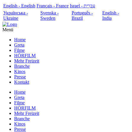
English - English
Français - France
עִבְרִית - Israel
Українська -
Svenska -
Português -
English -
Ukraine
Sweden
Brazil
India
Menü
Home
Greta
Filme
HÖRFILM
Mehr Freizeit
Branche
Kinos
Presse
Kontakt
Home
Greta
Filme
HÖRFILM
Mehr Freizeit
Branche
Kinos
Presse