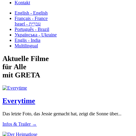
Kontakt
English - English
Français - France
עִבְרִית - Israel
Português - Brazil
Українська - Ukraine
Englis - India
Multilingual
Aktuelle Filme
für Alle
mit GRETA
Everytime
Das letzte Foto, das Jessie gemacht hat, zeigt die Sonne über...
Infos & Trailer →