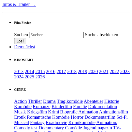
Infos & Trailer →
Film Finden
Suchen
Suche abschicken
Demnächst
KINOSTART
2013
2014
2015
2016
2017
2018
2019
2020
2021
2022
2023
2024
2025
2026
GENRE
Action
Thriller
Drama
Tragikomödie
Abenteuer
Historie
Komödie
Romanze
Kinderfilm
Familie
Dokumentation
Musik
Kriegsfilm
Krimi
Biografie
Animation
Animationsfilm
Erotik
Romantische Komödie
Horror
Dokumentarfilm
Sci-Fi
Musical
Fantasy
Roadmovie
Krimikomödie
Animation.
Comedy
test
Documentary
Comédie
Jugendmagazin
TV-