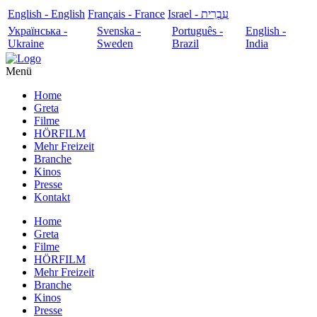
English - English
Français - France
עִבְרִית - Israel
Українська -
Svenska -
Português -
English -
Ukraine
Sweden
Brazil
India
Menü
Home
Greta
Filme
HÖRFILM
Mehr Freizeit
Branche
Kinos
Presse
Kontakt
Home
Greta
Filme
HÖRFILM
Mehr Freizeit
Branche
Kinos
Presse