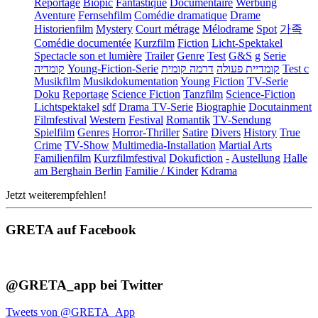
Reportage
Biopic
Fantastique
Documentaire
Werbung
Aventure
Fernsehfilm
Comédie dramatique
Drame
Historienfilm
Mystery
Court métrage
Mélodrame
Spot
가족
Comédie documentée
Kurzfilm
Fiction
Licht-Spektakel
Spectacle son et lumière
Trailer
Genre
Test
G&S
g
Serie
קומדיה
Young-Fiction-Serie
דרמה קומית
קומדיית פעולה
Test c
Musikfilm
Musikdokumentation
Young Fiction
TV-Serie
Doku
Reportage
Science Fiction
Tanzfilm
Science-Fiction
Lichtspektakel
sdf
Drama TV-Serie
Biographie
Docutainment
Filmfestival
Western
Festival
Romantik
TV-Sendung
Spielfilm
Genres
Horror-Thriller
Satire
Divers
History
True
Crime
TV-Show
Multimedia-Installation
Martial Arts
Familienfilm
Kurzfilmfestival
Dokufiction
-
Austellung
Halle
am Berghain Berlin
Familie / Kinder
Kdrama
Jetzt weiterempfehlen!
GRETA auf Facebook
@GRETA_app bei Twitter
Tweets von @GRETA_App