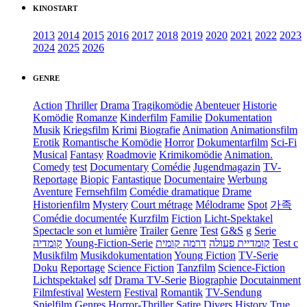
KINOSTART
2013
2014
2015
2016
2017
2018
2019
2020
2021
2022
2023
2024
2025
2026
GENRE
Action
Thriller
Drama
Tragikomödie
Abenteuer
Historie
Komödie
Romanze
Kinderfilm
Familie
Dokumentation
Musik
Kriegsfilm
Krimi
Biografie
Animation
Animationsfilm
Erotik
Romantische Komödie
Horror
Dokumentarfilm
Sci-Fi
Musical
Fantasy
Roadmovie
Krimikomödie
Animation.
Comedy
test
Documentary
Comédie
Jugendmagazin
TV-
Reportage
Biopic
Fantastique
Documentaire
Werbung
Aventure
Fernsehfilm
Comédie dramatique
Drame
Historienfilm
Mystery
Court métrage
Mélodrame
Spot
가족
Comédie documentée
Kurzfilm
Fiction
Licht-Spektakel
Spectacle son et lumière
Trailer
Genre
Test
G&S
g
Serie
קומדיה
Young-Fiction-Serie
דרמה קומית
קומדיית פעולה
Test c
Musikfilm
Musikdokumentation
Young Fiction
TV-Serie
Doku
Reportage
Science Fiction
Tanzfilm
Science-Fiction
Lichtspektakel
sdf
Drama TV-Serie
Biographie
Docutainment
Filmfestival
Western
Festival
Romantik
TV-Sendung
Spielfilm
Genres
Horror-Thriller
Satire
Divers
History
True