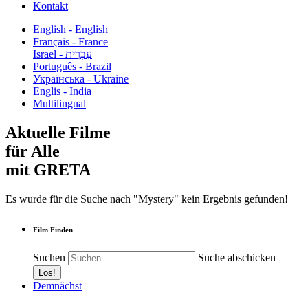
Kontakt
English - English
Français - France
עִבְרִית - Israel
Português - Brazil
Українська - Ukraine
Englis - India
Multilingual
Aktuelle Filme
für Alle
mit GRETA
Es wurde für die Suche nach "Mystery" kein Ergebnis gefunden!
Film Finden
Suchen
Suche abschicken
Demnächst