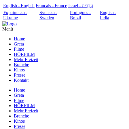
English - English
Français - France
עִבְרִית - Israel
Українська -
Svenska -
Português -
English -
Ukraine
Sweden
Brazil
India
Menü
Home
Greta
Filme
HÖRFILM
Mehr Freizeit
Branche
Kinos
Presse
Kontakt
Home
Greta
Filme
HÖRFILM
Mehr Freizeit
Branche
Kinos
Presse