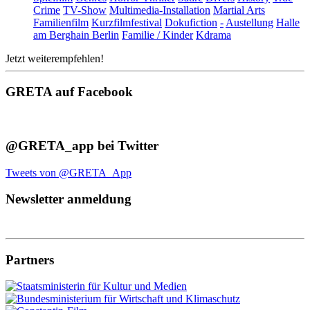
Crime
TV-Show
Multimedia-Installation
Martial Arts
Familienfilm
Kurzfilmfestival
Dokufiction
-
Austellung
Halle
am Berghain Berlin
Familie / Kinder
Kdrama
Jetzt weiterempfehlen!
GRETA auf Facebook
@GRETA_app bei Twitter
Tweets von @GRETA_App
Newsletter anmeldung
Partners