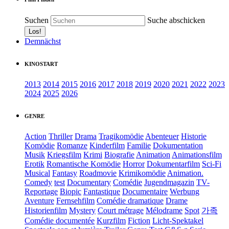
Suchen
Suche abschicken
Demnächst
KINOSTART
2013
2014
2015
2016
2017
2018
2019
2020
2021
2022
2023
2024
2025
2026
GENRE
Action
Thriller
Drama
Tragikomödie
Abenteuer
Historie
Komödie
Romanze
Kinderfilm
Familie
Dokumentation
Musik
Kriegsfilm
Krimi
Biografie
Animation
Animationsfilm
Erotik
Romantische Komödie
Horror
Dokumentarfilm
Sci-Fi
Musical
Fantasy
Roadmovie
Krimikomödie
Animation.
Comedy
test
Documentary
Comédie
Jugendmagazin
TV-
Reportage
Biopic
Fantastique
Documentaire
Werbung
Aventure
Fernsehfilm
Comédie dramatique
Drame
Historienfilm
Mystery
Court métrage
Mélodrame
Spot
가족
Comédie documentée
Kurzfilm
Fiction
Licht-Spektakel