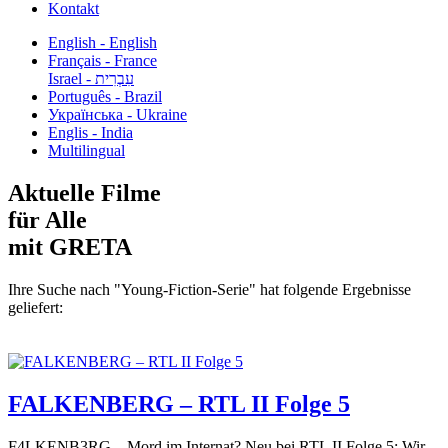
Kontakt
English - English
Français - France
עִבְרִית - Israel
Português - Brazil
Українська - Ukraine
Englis - India
Multilingual
Aktuelle Filme
für Alle
mit GRETA
Ihre Suche nach "Young-Fiction-Serie" hat folgende Ergebnisse
geliefert:
FALKENBERG – RTL II Folge 5
F4LKENB3RG – Mord im Internat? Neu bei RTL II Folge 5: Wir...