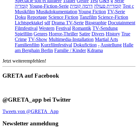
Spectacle son et lumière
Trailer
Genre
Test
G&S
g
Serie
קומדיה
Young-Fiction-Serie
דרמה קומית
קומדיית פעולה
Test c
Musikfilm
Musikdokumentation
Young Fiction
TV-Serie
Doku
Reportage
Science Fiction
Tanzfilm
Science-Fiction
Lichtspektakel
sdf
Drama TV-Serie
Biographie
Docutainment
Filmfestival
Western
Festival
Romantik
TV-Sendung
Spielfilm
Genres
Horror-Thriller
Satire
Divers
History
True
Crime
TV-Show
Multimedia-Installation
Martial Arts
Familienfilm
Kurzfilmfestival
Dokufiction
-
Austellung
Halle
am Berghain Berlin
Familie / Kinder
Kdrama
Jetzt weiterempfehlen!
GRETA auf Facebook
@GRETA_app bei Twitter
Tweets von @GRETA_App
Newsletter anmeldung