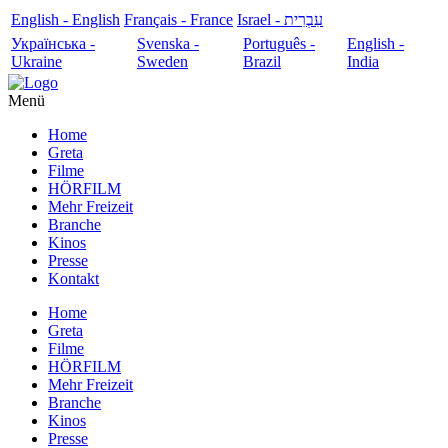
English - English
Français - France
עִבְרִית - Israel
Українська -
Svenska -
Português -
English -
Ukraine
Sweden
Brazil
India
Menü
Home
Greta
Filme
HÖRFILM
Mehr Freizeit
Branche
Kinos
Presse
Kontakt
Home
Greta
Filme
HÖRFILM
Mehr Freizeit
Branche
Kinos
Presse