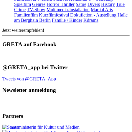
Spielfilm
Genres
Horror-Thriller
Satire
Divers
History
True
Crime
TV-Show
Multimedia-Installation
Martial Arts
Familienfilm
Kurzfilmfestival
Dokufiction
-
Austellung
Halle
am Berghain Berlin
Familie / Kinder
Kdrama
Jetzt weiterempfehlen!
GRETA auf Facebook
@GRETA_app bei Twitter
Tweets von @GRETA_App
Newsletter anmeldung
Partners