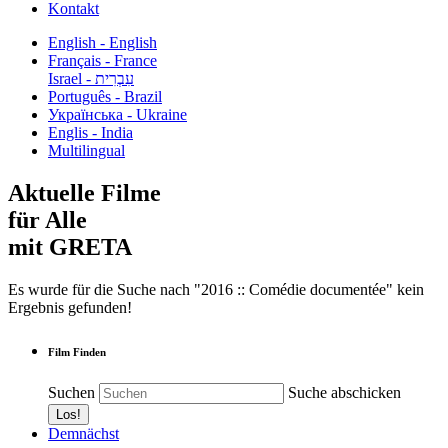
Kontakt
English - English
Français - France
עִבְרִית - Israel
Português - Brazil
Українська - Ukraine
Englis - India
Multilingual
Aktuelle Filme
für Alle
mit GRETA
Es wurde für die Suche nach "2016 :: Comédie documentée" kein
Ergebnis gefunden!
Film Finden
Suchen
Suche abschicken
Demnächst