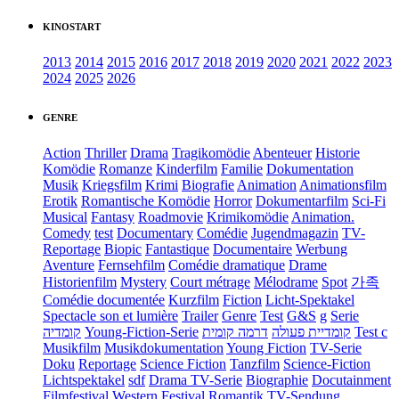
KINOSTART
2013
2014
2015
2016
2017
2018
2019
2020
2021
2022
2023
2024
2025
2026
GENRE
Action
Thriller
Drama
Tragikomödie
Abenteuer
Historie
Komödie
Romanze
Kinderfilm
Familie
Dokumentation
Musik
Kriegsfilm
Krimi
Biografie
Animation
Animationsfilm
Erotik
Romantische Komödie
Horror
Dokumentarfilm
Sci-Fi
Musical
Fantasy
Roadmovie
Krimikomödie
Animation.
Comedy
test
Documentary
Comédie
Jugendmagazin
TV-
Reportage
Biopic
Fantastique
Documentaire
Werbung
Aventure
Fernsehfilm
Comédie dramatique
Drame
Historienfilm
Mystery
Court métrage
Mélodrame
Spot
가족
Comédie documentée
Kurzfilm
Fiction
Licht-Spektakel
Spectacle son et lumière
Trailer
Genre
Test
G&S
g
Serie
קומדיה
Young-Fiction-Serie
דרמה קומית
קומדיית פעולה
Test c
Musikfilm
Musikdokumentation
Young Fiction
TV-Serie
Doku
Reportage
Science Fiction
Tanzfilm
Science-Fiction
Lichtspektakel
sdf
Drama TV-Serie
Biographie
Docutainment
Filmfestival
Western
Festival
Romantik
TV-Sendung