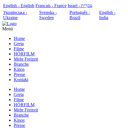
English - English
Français - France
עִבְרִית - Israel
Українська -
Svenska -
Português -
English -
Ukraine
Sweden
Brazil
India
Menü
Home
Greta
Filme
HÖRFILM
Mehr Freizeit
Branche
Kinos
Presse
Kontakt
Home
Greta
Filme
HÖRFILM
Mehr Freizeit
Branche
Kinos
Presse