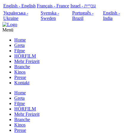
English - English
Français - France
עִבְרִית - Israel
Українська -
Svenska -
Português -
English -
Ukraine
Sweden
Brazil
India
Menü
Home
Greta
Filme
HÖRFILM
Mehr Freizeit
Branche
Kinos
Presse
Kontakt
Home
Greta
Filme
HÖRFILM
Mehr Freizeit
Branche
Kinos
Presse