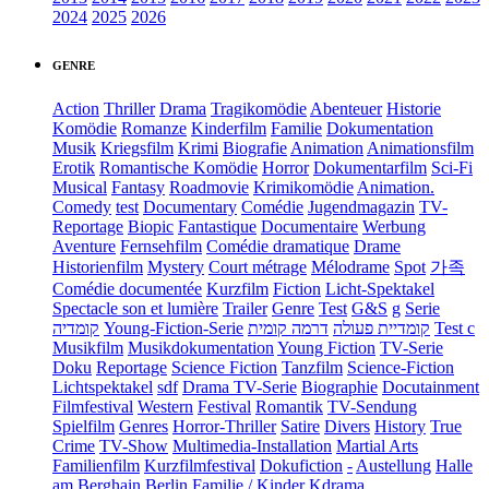
2024
2025
2026
GENRE
Action
Thriller
Drama
Tragikomödie
Abenteuer
Historie
Komödie
Romanze
Kinderfilm
Familie
Dokumentation
Musik
Kriegsfilm
Krimi
Biografie
Animation
Animationsfilm
Erotik
Romantische Komödie
Horror
Dokumentarfilm
Sci-Fi
Musical
Fantasy
Roadmovie
Krimikomödie
Animation.
Comedy
test
Documentary
Comédie
Jugendmagazin
TV-
Reportage
Biopic
Fantastique
Documentaire
Werbung
Aventure
Fernsehfilm
Comédie dramatique
Drame
Historienfilm
Mystery
Court métrage
Mélodrame
Spot
가족
Comédie documentée
Kurzfilm
Fiction
Licht-Spektakel
Spectacle son et lumière
Trailer
Genre
Test
G&S
g
Serie
קומדיה
Young-Fiction-Serie
דרמה קומית
קומדיית פעולה
Test c
Musikfilm
Musikdokumentation
Young Fiction
TV-Serie
Doku
Reportage
Science Fiction
Tanzfilm
Science-Fiction
Lichtspektakel
sdf
Drama TV-Serie
Biographie
Docutainment
Filmfestival
Western
Festival
Romantik
TV-Sendung
Spielfilm
Genres
Horror-Thriller
Satire
Divers
History
True
Crime
TV-Show
Multimedia-Installation
Martial Arts
Familienfilm
Kurzfilmfestival
Dokufiction
-
Austellung
Halle
am Berghain Berlin
Familie / Kinder
Kdrama