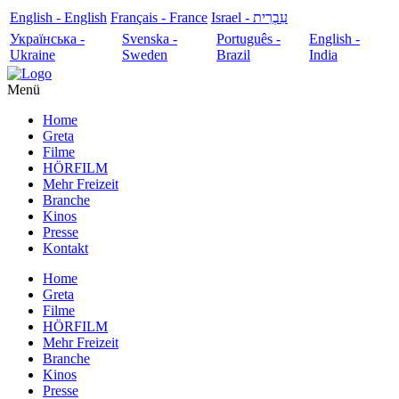
English - English
Français - France
עִבְרִית - Israel
Українська -
Svenska -
Português -
English -
Ukraine
Sweden
Brazil
India
Menü
Home
Greta
Filme
HÖRFILM
Mehr Freizeit
Branche
Kinos
Presse
Kontakt
Home
Greta
Filme
HÖRFILM
Mehr Freizeit
Branche
Kinos
Presse