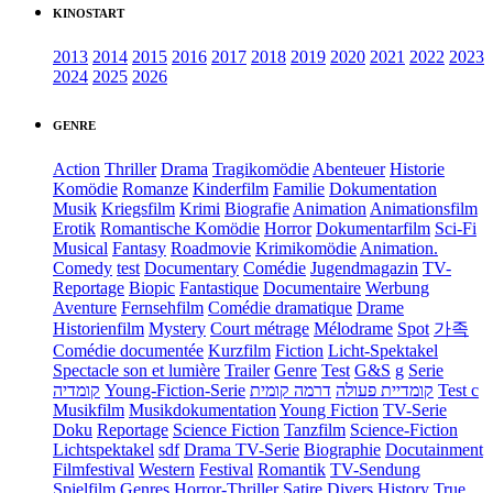
KINOSTART
2013
2014
2015
2016
2017
2018
2019
2020
2021
2022
2023
2024
2025
2026
GENRE
Action
Thriller
Drama
Tragikomödie
Abenteuer
Historie
Komödie
Romanze
Kinderfilm
Familie
Dokumentation
Musik
Kriegsfilm
Krimi
Biografie
Animation
Animationsfilm
Erotik
Romantische Komödie
Horror
Dokumentarfilm
Sci-Fi
Musical
Fantasy
Roadmovie
Krimikomödie
Animation.
Comedy
test
Documentary
Comédie
Jugendmagazin
TV-
Reportage
Biopic
Fantastique
Documentaire
Werbung
Aventure
Fernsehfilm
Comédie dramatique
Drame
Historienfilm
Mystery
Court métrage
Mélodrame
Spot
가족
Comédie documentée
Kurzfilm
Fiction
Licht-Spektakel
Spectacle son et lumière
Trailer
Genre
Test
G&S
g
Serie
קומדיה
Young-Fiction-Serie
דרמה קומית
קומדיית פעולה
Test c
Musikfilm
Musikdokumentation
Young Fiction
TV-Serie
Doku
Reportage
Science Fiction
Tanzfilm
Science-Fiction
Lichtspektakel
sdf
Drama TV-Serie
Biographie
Docutainment
Filmfestival
Western
Festival
Romantik
TV-Sendung
Spielfilm
Genres
Horror-Thriller
Satire
Divers
History
True