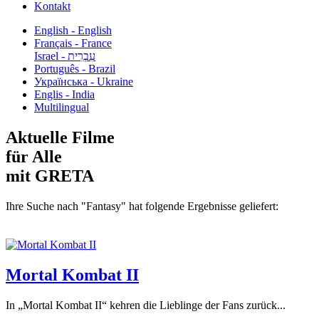
Kontakt
English - English
Français - France
עִבְרִית - Israel
Português - Brazil
Українська - Ukraine
Englis - India
Multilingual
Aktuelle Filme
für Alle
mit GRETA
Ihre Suche nach "Fantasy" hat folgende Ergebnisse geliefert:
Mortal Kombat II
In „Mortal Kombat II“ kehren die Lieblinge der Fans zurück...