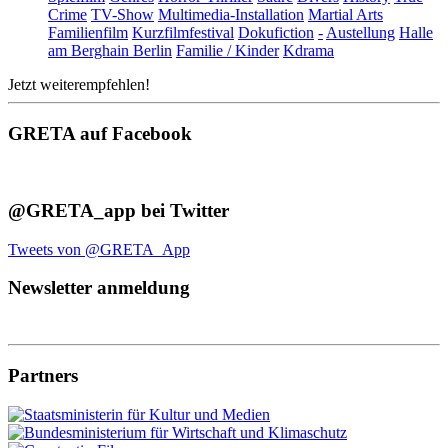
Crime
TV-Show
Multimedia-Installation
Martial Arts
Familienfilm
Kurzfilmfestival
Dokufiction
-
Austellung
Halle
am Berghain Berlin
Familie / Kinder
Kdrama
Jetzt weiterempfehlen!
GRETA auf Facebook
@GRETA_app bei Twitter
Tweets von @GRETA_App
Newsletter anmeldung
Partners