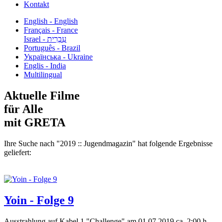
Kontakt
English - English
Français - France
עִבְרִית - Israel
Português - Brazil
Українська - Ukraine
Englis - India
Multilingual
Aktuelle Filme
für Alle
mit GRETA
Ihre Suche nach "2019 :: Jugendmagazin" hat folgende Ergebnisse
geliefert:
Yoin - Folge 9
Ausstrahlung auf Kabel 1 "Challenge" am 01.07.2019 ca. 2:00 h