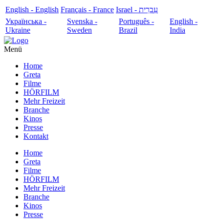
English - English
Français - France
עִבְרִית - Israel
Українська -
Svenska -
Português -
English -
Ukraine
Sweden
Brazil
India
Menü
Home
Greta
Filme
HÖRFILM
Mehr Freizeit
Branche
Kinos
Presse
Kontakt
Home
Greta
Filme
HÖRFILM
Mehr Freizeit
Branche
Kinos
Presse