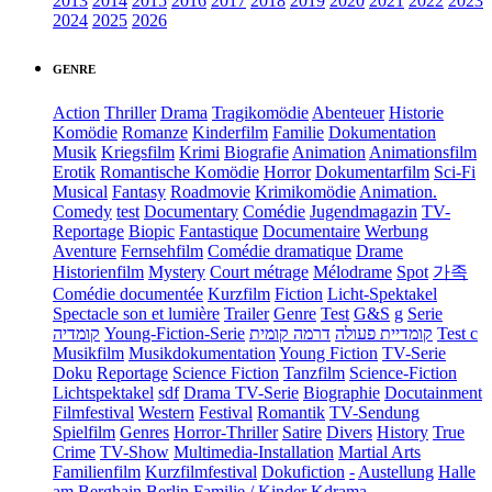
2013
2014
2015
2016
2017
2018
2019
2020
2021
2022
2023
2024
2025
2026
GENRE
Action
Thriller
Drama
Tragikomödie
Abenteuer
Historie
Komödie
Romanze
Kinderfilm
Familie
Dokumentation
Musik
Kriegsfilm
Krimi
Biografie
Animation
Animationsfilm
Erotik
Romantische Komödie
Horror
Dokumentarfilm
Sci-Fi
Musical
Fantasy
Roadmovie
Krimikomödie
Animation.
Comedy
test
Documentary
Comédie
Jugendmagazin
TV-
Reportage
Biopic
Fantastique
Documentaire
Werbung
Aventure
Fernsehfilm
Comédie dramatique
Drame
Historienfilm
Mystery
Court métrage
Mélodrame
Spot
가족
Comédie documentée
Kurzfilm
Fiction
Licht-Spektakel
Spectacle son et lumière
Trailer
Genre
Test
G&S
g
Serie
קומדיה
Young-Fiction-Serie
דרמה קומית
קומדיית פעולה
Test c
Musikfilm
Musikdokumentation
Young Fiction
TV-Serie
Doku
Reportage
Science Fiction
Tanzfilm
Science-Fiction
Lichtspektakel
sdf
Drama TV-Serie
Biographie
Docutainment
Filmfestival
Western
Festival
Romantik
TV-Sendung
Spielfilm
Genres
Horror-Thriller
Satire
Divers
History
True
Crime
TV-Show
Multimedia-Installation
Martial Arts
Familienfilm
Kurzfilmfestival
Dokufiction
-
Austellung
Halle
am Berghain Berlin
Familie / Kinder
Kdrama