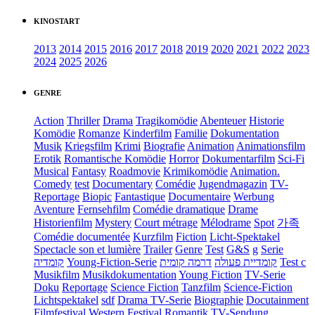
KINOSTART
2013
2014
2015
2016
2017
2018
2019
2020
2021
2022
2023
2024
2025
2026
GENRE
Action
Thriller
Drama
Tragikomödie
Abenteuer
Historie
Komödie
Romanze
Kinderfilm
Familie
Dokumentation
Musik
Kriegsfilm
Krimi
Biografie
Animation
Animationsfilm
Erotik
Romantische Komödie
Horror
Dokumentarfilm
Sci-Fi
Musical
Fantasy
Roadmovie
Krimikomödie
Animation.
Comedy
test
Documentary
Comédie
Jugendmagazin
TV-
Reportage
Biopic
Fantastique
Documentaire
Werbung
Aventure
Fernsehfilm
Comédie dramatique
Drame
Historienfilm
Mystery
Court métrage
Mélodrame
Spot
가족
Comédie documentée
Kurzfilm
Fiction
Licht-Spektakel
Spectacle son et lumière
Trailer
Genre
Test
G&S
g
Serie
קומדיה
Young-Fiction-Serie
דרמה קומית
קומדיית פעולה
Test c
Musikfilm
Musikdokumentation
Young Fiction
TV-Serie
Doku
Reportage
Science Fiction
Tanzfilm
Science-Fiction
Lichtspektakel
sdf
Drama TV-Serie
Biographie
Docutainment
Filmfestival
Western
Festival
Romantik
TV-Sendung