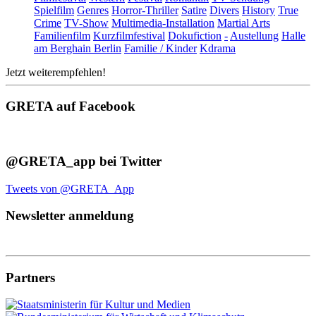
Spielfilm
Genres
Horror-Thriller
Satire
Divers
History
True
Crime
TV-Show
Multimedia-Installation
Martial Arts
Familienfilm
Kurzfilmfestival
Dokufiction
-
Austellung
Halle
am Berghain Berlin
Familie / Kinder
Kdrama
Jetzt weiterempfehlen!
GRETA auf Facebook
@GRETA_app bei Twitter
Tweets von @GRETA_App
Newsletter anmeldung
Partners