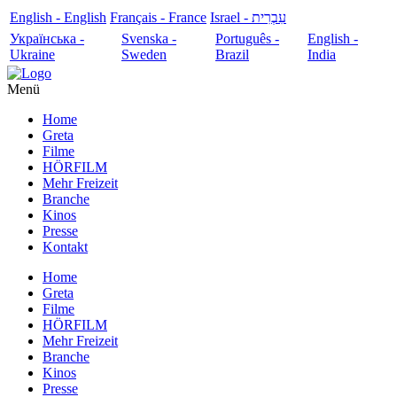
English - English
Français - France
עִבְרִית - Israel
Українська -
Svenska -
Português -
English -
Ukraine
Sweden
Brazil
India
Menü
Home
Greta
Filme
HÖRFILM
Mehr Freizeit
Branche
Kinos
Presse
Kontakt
Home
Greta
Filme
HÖRFILM
Mehr Freizeit
Branche
Kinos
Presse