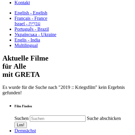
Kontakt
English - English
Français - France
עִבְרִית - Israel
Português - Brazil
Українська - Ukraine
Englis - India
Multilingual
Aktuelle Filme
für Alle
mit GRETA
Es wurde für die Suche nach "2019 :: Kriegsfilm" kein Ergebnis
gefunden!
Film Finden
Suchen
Suche abschicken
Demnächst