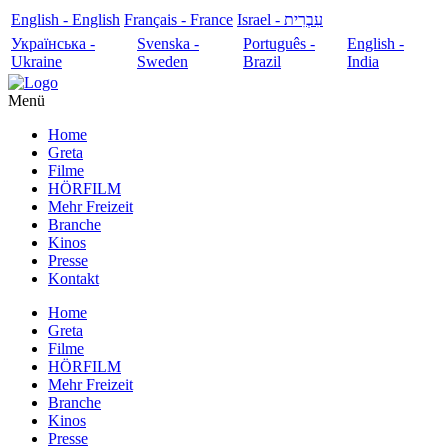
English - English
Français - France
עִבְרִית - Israel
Українська -
Svenska -
Português -
English -
Ukraine
Sweden
Brazil
India
Menü
Home
Greta
Filme
HÖRFILM
Mehr Freizeit
Branche
Kinos
Presse
Kontakt
Home
Greta
Filme
HÖRFILM
Mehr Freizeit
Branche
Kinos
Presse