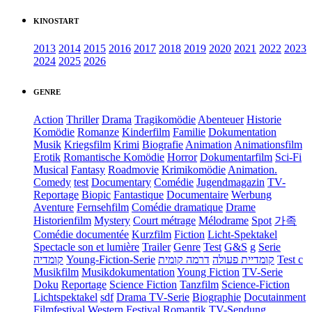
KINOSTART
2013
2014
2015
2016
2017
2018
2019
2020
2021
2022
2023
2024
2025
2026
GENRE
Action
Thriller
Drama
Tragikomödie
Abenteuer
Historie
Komödie
Romanze
Kinderfilm
Familie
Dokumentation
Musik
Kriegsfilm
Krimi
Biografie
Animation
Animationsfilm
Erotik
Romantische Komödie
Horror
Dokumentarfilm
Sci-Fi
Musical
Fantasy
Roadmovie
Krimikomödie
Animation.
Comedy
test
Documentary
Comédie
Jugendmagazin
TV-
Reportage
Biopic
Fantastique
Documentaire
Werbung
Aventure
Fernsehfilm
Comédie dramatique
Drame
Historienfilm
Mystery
Court métrage
Mélodrame
Spot
가족
Comédie documentée
Kurzfilm
Fiction
Licht-Spektakel
Spectacle son et lumière
Trailer
Genre
Test
G&S
g
Serie
קומדיה
Young-Fiction-Serie
דרמה קומית
קומדיית פעולה
Test c
Musikfilm
Musikdokumentation
Young Fiction
TV-Serie
Doku
Reportage
Science Fiction
Tanzfilm
Science-Fiction
Lichtspektakel
sdf
Drama TV-Serie
Biographie
Docutainment
Filmfestival
Western
Festival
Romantik
TV-Sendung