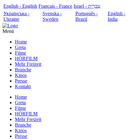
English - English
Français - France
עִבְרִית - Israel
Українська -
Svenska -
Português -
English -
Ukraine
Sweden
Brazil
India
Menü
Home
Greta
Filme
HÖRFILM
Mehr Freizeit
Branche
Kinos
Presse
Kontakt
Home
Greta
Filme
HÖRFILM
Mehr Freizeit
Branche
Kinos
Presse