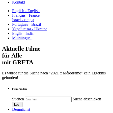
Kontakt
English - English
Français - France
עִבְרִית - Israel
Português - Brazil
Українська - Ukraine
Englis - India
Multilingual
Aktuelle Filme
für Alle
mit GRETA
Es wurde für die Suche nach "2021 :: Mélodrame" kein Ergebnis
gefunden!
Film Finden
Suchen
Suche abschicken
Demnächst