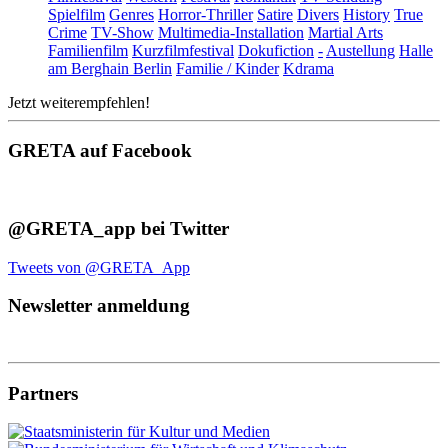
Spielfilm
Genres
Horror-Thriller
Satire
Divers
History
True
Crime
TV-Show
Multimedia-Installation
Martial Arts
Familienfilm
Kurzfilmfestival
Dokufiction
-
Austellung
Halle
am Berghain Berlin
Familie / Kinder
Kdrama
Jetzt weiterempfehlen!
GRETA auf Facebook
@GRETA_app bei Twitter
Tweets von @GRETA_App
Newsletter anmeldung
Partners