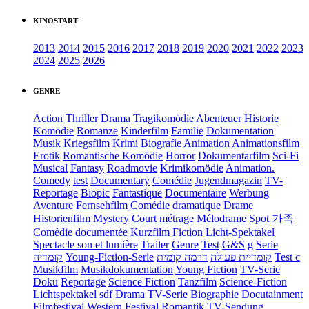
KINOSTART
2013
2014
2015
2016
2017
2018
2019
2020
2021
2022
2023
2024
2025
2026
GENRE
Action
Thriller
Drama
Tragikomödie
Abenteuer
Historie
Komödie
Romanze
Kinderfilm
Familie
Dokumentation
Musik
Kriegsfilm
Krimi
Biografie
Animation
Animationsfilm
Erotik
Romantische Komödie
Horror
Dokumentarfilm
Sci-Fi
Musical
Fantasy
Roadmovie
Krimikomödie
Animation.
Comedy
test
Documentary
Comédie
Jugendmagazin
TV-
Reportage
Biopic
Fantastique
Documentaire
Werbung
Aventure
Fernsehfilm
Comédie dramatique
Drame
Historienfilm
Mystery
Court métrage
Mélodrame
Spot
가족
Comédie documentée
Kurzfilm
Fiction
Licht-Spektakel
Spectacle son et lumière
Trailer
Genre
Test
G&S
g
Serie
קומדיה
Young-Fiction-Serie
דרמה קומית
קומדיית פעולה
Test c
Musikfilm
Musikdokumentation
Young Fiction
TV-Serie
Doku
Reportage
Science Fiction
Tanzfilm
Science-Fiction
Lichtspektakel
sdf
Drama TV-Serie
Biographie
Docutainment
Filmfestival
Western
Festival
Romantik
TV-Sendung