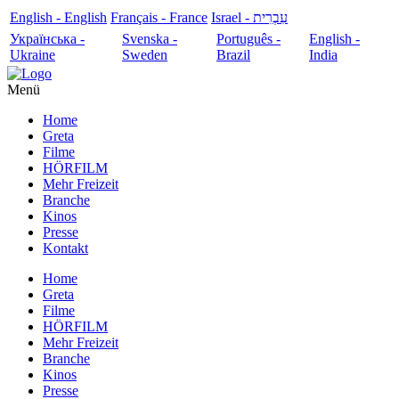
English - English
Français - France
עִבְרִית - Israel
Українська -
Svenska -
Português -
English -
Ukraine
Sweden
Brazil
India
Menü
Home
Greta
Filme
HÖRFILM
Mehr Freizeit
Branche
Kinos
Presse
Kontakt
Home
Greta
Filme
HÖRFILM
Mehr Freizeit
Branche
Kinos
Presse