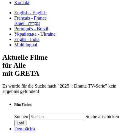
Kontakt
English - English
Français - France
עִבְרִית - Israel
Português - Brazil
Українська - Ukraine
Englis - India
Multilingual
Aktuelle Filme
für Alle
mit GRETA
Es wurde für die Suche nach "2025 :: Drama TV-Serie" kein
Ergebnis gefunden!
Film Finden
Suchen
Suche abschicken
Demnächst