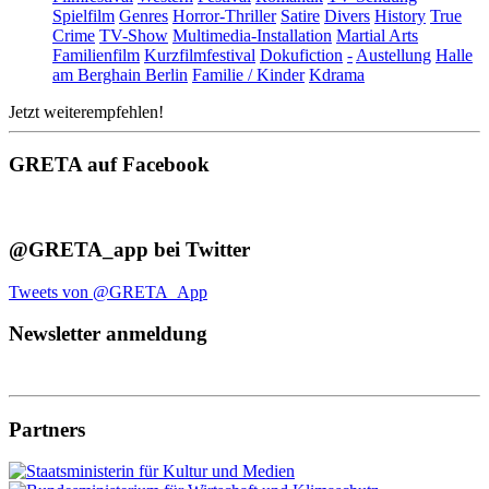
Spielfilm
Genres
Horror-Thriller
Satire
Divers
History
True
Crime
TV-Show
Multimedia-Installation
Martial Arts
Familienfilm
Kurzfilmfestival
Dokufiction
-
Austellung
Halle
am Berghain Berlin
Familie / Kinder
Kdrama
Jetzt weiterempfehlen!
GRETA auf Facebook
@GRETA_app bei Twitter
Tweets von @GRETA_App
Newsletter anmeldung
Partners