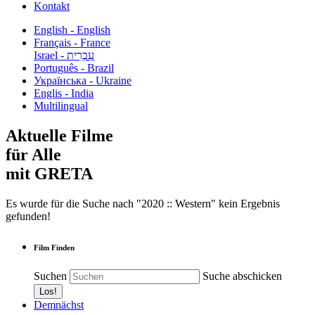
Kontakt
English - English
Français - France
עִבְרִית - Israel
Português - Brazil
Українська - Ukraine
Englis - India
Multilingual
Aktuelle Filme
für Alle
mit GRETA
Es wurde für die Suche nach "2020 :: Western" kein Ergebnis
gefunden!
Film Finden
Suchen
Suche abschicken
Demnächst