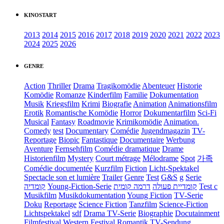
KINOSTART
2013
2014
2015
2016
2017
2018
2019
2020
2021
2022
2023
2024
2025
2026
GENRE
Action
Thriller
Drama
Tragikomödie
Abenteuer
Historie
Komödie
Romanze
Kinderfilm
Familie
Dokumentation
Musik
Kriegsfilm
Krimi
Biografie
Animation
Animationsfilm
Erotik
Romantische Komödie
Horror
Dokumentarfilm
Sci-Fi
Musical
Fantasy
Roadmovie
Krimikomödie
Animation.
Comedy
test
Documentary
Comédie
Jugendmagazin
TV-
Reportage
Biopic
Fantastique
Documentaire
Werbung
Aventure
Fernsehfilm
Comédie dramatique
Drame
Historienfilm
Mystery
Court métrage
Mélodrame
Spot
가족
Comédie documentée
Kurzfilm
Fiction
Licht-Spektakel
Spectacle son et lumière
Trailer
Genre
Test
G&S
g
Serie
קומדיה
Young-Fiction-Serie
דרמה קומית
קומדיית פעולה
Test c
Musikfilm
Musikdokumentation
Young Fiction
TV-Serie
Doku
Reportage
Science Fiction
Tanzfilm
Science-Fiction
Lichtspektakel
sdf
Drama TV-Serie
Biographie
Docutainment
Filmfestival
Western
Festival
Romantik
TV-Sendung