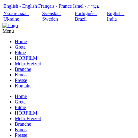
English - English
Français - France
עִבְרִית - Israel
Українська -
Svenska -
Português -
English -
Ukraine
Sweden
Brazil
India
Menü
Home
Greta
Filme
HÖRFILM
Mehr Freizeit
Branche
Kinos
Presse
Kontakt
Home
Greta
Filme
HÖRFILM
Mehr Freizeit
Branche
Kinos
Presse