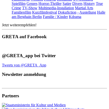
Spielfilm
Genres
Horror-Thriller
Satire
Divers
History
True
Crime
TV-Show
Multimedia-Installation
Martial Arts
Familienfilm
Kurzfilmfestival
Dokufiction
-
Austellung
Halle
am Berghain Berlin
Familie / Kinder
Kdrama
Jetzt weiterempfehlen!
GRETA auf Facebook
@GRETA_app bei Twitter
Tweets von @GRETA_App
Newsletter anmeldung
Partners