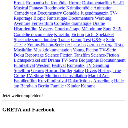
Erotik
Romantische Komödie
Horror
Dokumentarfilm
Sci-Fi
Musical
Fantasy
Roadmovie
Krimikomödie
Animation.
Comedy
test
Documentary
Comédie
Jugendmagazin
TV-
Reportage
Biopic
Fantastique
Documentaire
Werbung
Aventure
Fernsehfilm
Comédie dramatique
Drame
Historienfilm
Mystery
Court métrage
Mélodrame
Spot
가족
Comédie documentée
Kurzfilm
Fiction
Licht-Spektakel
Spectacle son et lumière
Trailer
Genre
Test
G&S
g
Serie
קומדיה
Young-Fiction-Serie
דרמה קומית
קומדיית פעולה
Test c
Musikfilm
Musikdokumentation
Young Fiction
TV-Serie
Doku
Reportage
Science Fiction
Tanzfilm
Science-Fiction
Lichtspektakel
sdf
Drama TV-Serie
Biographie
Docutainment
Filmfestival
Western
Festival
Romantik
TV-Sendung
Spielfilm
Genres
Horror-Thriller
Satire
Divers
History
True
Crime
TV-Show
Multimedia-Installation
Martial Arts
Familienfilm
Kurzfilmfestival
Dokufiction
-
Austellung
Halle
am Berghain Berlin
Familie / Kinder
Kdrama
Jetzt weiterempfehlen!
GRETA auf Facebook