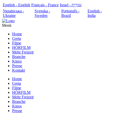
English - English
Français - France
עִבְרִית - Israel
Українська -
Svenska -
Português -
English -
Ukraine
Sweden
Brazil
India
Menü
Home
Greta
Filme
HÖRFILM
Mehr Freizeit
Branche
Kinos
Presse
Kontakt
Home
Greta
Filme
HÖRFILM
Mehr Freizeit
Branche
Kinos
Presse