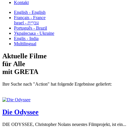
Kontakt
English - English
Français - France
עִבְרִית - Israel
Português - Brazil
Українська - Ukraine
Englis - India
Multilingual
Aktuelle Filme
für Alle
mit GRETA
Ihre Suche nach "Action" hat folgende Ergebnisse geliefert:
Die Odyssee
DIE ODYSSEE, Christopher Nolans neuestes Filmprojekt, ist ein...