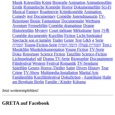
Musik
Kriegsfilm
Krimi
Biografie
Animation
Animationsfilm
Erotik
Romantische Komödie
Horror
Dokumentarfilm
Sci-Fi
Musical
Fantasy
Roadmovie
Krimikomödie
Animation.
Comedy
test
Documentary
Comédie
Jugendmagazin
TV-
Reportage
Biopic
Fantastique
Documentaire
Werbung
Aventure
Fernsehfilm
Comédie dramatique
Drame
Historienfilm
Mystery
Court métrage
Mélodrame
Spot
가족
Comédie documentée
Kurzfilm
Fiction
Licht-Spektakel
Spectacle son et lumière
Trailer
Genre
Test
G&S
g
Serie
קומדיה
Young-Fiction-Serie
דרמה קומית
קומדיית פעולה
Test c
Musikfilm
Musikdokumentation
Young Fiction
TV-Serie
Doku
Reportage
Science Fiction
Tanzfilm
Science-Fiction
Lichtspektakel
sdf
Drama TV-Serie
Biographie
Docutainment
Filmfestival
Western
Festival
Romantik
TV-Sendung
Spielfilm
Genres
Horror-Thriller
Satire
Divers
History
True
Crime
TV-Show
Multimedia-Installation
Martial Arts
Familienfilm
Kurzfilmfestival
Dokufiction
-
Austellung
Halle
am Berghain Berlin
Familie / Kinder
Kdrama
Jetzt weiterempfehlen!
GRETA auf Facebook