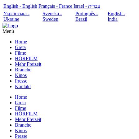
English - English
Français - France
עִבְרִית - Israel
Українська -
Svenska -
Português -
English -
Ukraine
Sweden
Brazil
India
Menü
Home
Greta
Filme
HÖRFILM
Mehr Freizeit
Branche
Kinos
Presse
Kontakt
Home
Greta
Filme
HÖRFILM
Mehr Freizeit
Branche
Kinos
Presse