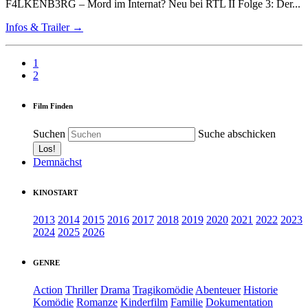
F4LKENB3RG – Mord im Internat? Neu bei RTL II Folge 3: Der...
Infos & Trailer →
1
2
Film Finden
Suchen
Suche abschicken
Demnächst
KINOSTART
2013
2014
2015
2016
2017
2018
2019
2020
2021
2022
2023
2024
2025
2026
GENRE
Action
Thriller
Drama
Tragikomödie
Abenteuer
Historie
Komödie
Romanze
Kinderfilm
Familie
Dokumentation