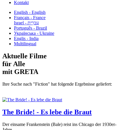
Kontakt
English - English
Français - France
עִבְרִית - Israel
Português - Brazil
Українська - Ukraine
Englis - India
Multilingual
Aktuelle Filme
für Alle
mit GRETA
Ihre Suche nach "Fiction" hat folgende Ergebnisse geliefert:
The Bride! - Es lebe die Braut
Der einsame Frankenstein (Bale) reist ins Chicago der 1930er-
Jahre,...