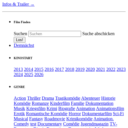
Infos & Trailer →
Film Finden
Suchen
Suche abschicken
Demnächst
KINOSTART
2013
2014
2015
2016
2017
2018
2019
2020
2021
2022
2023
2024
2025
2026
GENRE
Action
Thriller
Drama
Tragikomödie
Abenteuer
Historie
Komödie
Romanze
Kinderfilm
Familie
Dokumentation
Musik
Kriegsfilm
Krimi
Biografie
Animation
Animationsfilm
Erotik
Romantische Komödie
Horror
Dokumentarfilm
Sci-Fi
Musical
Fantasy
Roadmovie
Krimikomödie
Animation.
Comedy
test
Documentary
Comédie
Jugendmagazin
TV-