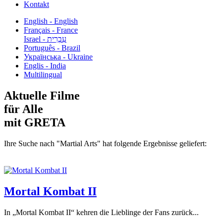
Kontakt
English - English
Français - France
עִבְרִית - Israel
Português - Brazil
Українська - Ukraine
Englis - India
Multilingual
Aktuelle Filme
für Alle
mit GRETA
Ihre Suche nach "Martial Arts" hat folgende Ergebnisse geliefert:
Mortal Kombat II
In „Mortal Kombat II“ kehren die Lieblinge der Fans zurück...