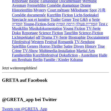
Reportage
Biopic
Fantastique
Documentaire
Werbung
Aventure
Fernsehfilm
Comédie dramatique
Drame
Historienfilm
Mystery
Court métrage
Mélodrame
Spot
가족
Comédie documentée
Kurzfilm
Fiction
Licht-Spektakel
Spectacle son et lumière
Trailer
Genre
Test
G&S
g
Serie
קומדיה
Young-Fiction-Serie
דרמה קומית
קומדיית פעולה
Test c
Musikfilm
Musikdokumentation
Young Fiction
TV-Serie
Doku
Reportage
Science Fiction
Tanzfilm
Science-Fiction
Lichtspektakel
sdf
Drama TV-Serie
Biographie
Docutainment
Filmfestival
Western
Festival
Romantik
TV-Sendung
Spielfilm
Genres
Horror-Thriller
Satire
Divers
History
True
Crime
TV-Show
Multimedia-Installation
Martial Arts
Familienfilm
Kurzfilmfestival
Dokufiction
-
Austellung
Halle
am Berghain Berlin
Familie / Kinder
Kdrama
Jetzt weiterempfehlen!
GRETA auf Facebook
@GRETA_app bei Twitter
Tweets von @GRETA_App