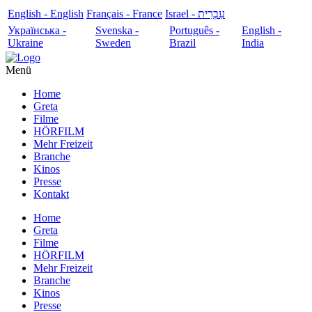
English - English
Français - France
עִבְרִית - Israel
Українська -
Svenska -
Português -
English -
Ukraine
Sweden
Brazil
India
Menü
Home
Greta
Filme
HÖRFILM
Mehr Freizeit
Branche
Kinos
Presse
Kontakt
Home
Greta
Filme
HÖRFILM
Mehr Freizeit
Branche
Kinos
Presse