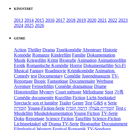
KINOSTART
2013
2014
2015
2016
2017
2018
2019
2020
2021
2022
2023
2024
2025
2026
GENRE
Action
Thriller
Drama
Tragikomödie
Abenteuer
Historie
Komödie
Romanze
Kinderfilm
Familie
Dokumentation
Musik
Kriegsfilm
Krimi
Biografie
Animation
Animationsfilm
Erotik
Romantische Komödie
Horror
Dokumentarfilm
Sci-Fi
Musical
Fantasy
Roadmovie
Krimikomödie
Animation.
Comedy
test
Documentary
Comédie
Jugendmagazin
TV-
Reportage
Biopic
Fantastique
Documentaire
Werbung
Aventure
Fernsehfilm
Comédie dramatique
Drame
Historienfilm
Mystery
Court métrage
Mélodrame
Spot
가족
Comédie documentée
Kurzfilm
Fiction
Licht-Spektakel
Spectacle son et lumière
Trailer
Genre
Test
G&S
g
Serie
קומדיה
Young-Fiction-Serie
דרמה קומית
קומדיית פעולה
Test c
Musikfilm
Musikdokumentation
Young Fiction
TV-Serie
Doku
Reportage
Science Fiction
Tanzfilm
Science-Fiction
Lichtspektakel
sdf
Drama TV-Serie
Biographie
Docutainment
Filmfestival
Western
Festival
Romantik
TV-Sendung