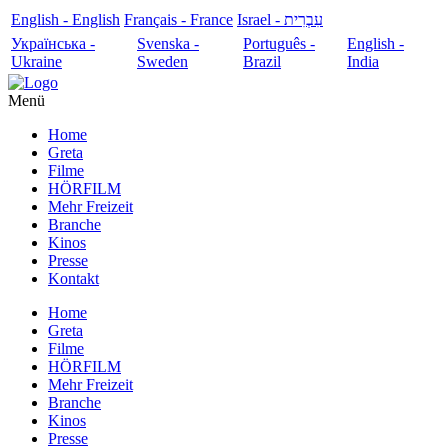
English - English
Français - France
עִבְרִית - Israel
Українська -
Svenska -
Português -
English -
Ukraine
Sweden
Brazil
India
Menü
Home
Greta
Filme
HÖRFILM
Mehr Freizeit
Branche
Kinos
Presse
Kontakt
Home
Greta
Filme
HÖRFILM
Mehr Freizeit
Branche
Kinos
Presse