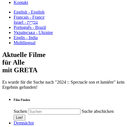
Kontakt
English - English
Français - France
עִבְרִית - Israel
Português - Brazil
Українська - Ukraine
Englis - India
Multilingual
Aktuelle Filme
für Alle
mit GRETA
Es wurde für die Suche nach "2024 :: Spectacle son et lumière" kein
Ergebnis gefunden!
Film Finden
Suchen
Suche abschicken
Demnächst