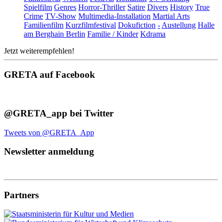
Spielfilm
Genres
Horror-Thriller
Satire
Divers
History
True
Crime
TV-Show
Multimedia-Installation
Martial Arts
Familienfilm
Kurzfilmfestival
Dokufiction
-
Austellung
Halle
am Berghain Berlin
Familie / Kinder
Kdrama
Jetzt weiterempfehlen!
GRETA auf Facebook
@GRETA_app bei Twitter
Tweets von @GRETA_App
Newsletter anmeldung
Partners