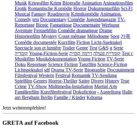
Musik
Kriegsfilm
Krimi
Biografie
Animation
Animationsfilm
Erotik
Romantische Komödie
Horror
Dokumentarfilm
Sci-Fi
Musical
Fantasy
Roadmovie
Krimikomödie
Animation.
Comedy
test
Documentary
Comédie
Jugendmagazin
TV-
Reportage
Biopic
Fantastique
Documentaire
Werbung
Aventure
Fernsehfilm
Comédie dramatique
Drame
Historienfilm
Mystery
Court métrage
Mélodrame
Spot
가족
Comédie documentée
Kurzfilm
Fiction
Licht-Spektakel
Spectacle son et lumière
Trailer
Genre
Test
G&S
g
Serie
קומדיה
Young-Fiction-Serie
דרמה קומית
קומדיית פעולה
Test c
Musikfilm
Musikdokumentation
Young Fiction
TV-Serie
Doku
Reportage
Science Fiction
Tanzfilm
Science-Fiction
Lichtspektakel
sdf
Drama TV-Serie
Biographie
Docutainment
Filmfestival
Western
Festival
Romantik
TV-Sendung
Spielfilm
Genres
Horror-Thriller
Satire
Divers
History
True
Crime
TV-Show
Multimedia-Installation
Martial Arts
Familienfilm
Kurzfilmfestival
Dokufiction
-
Austellung
Halle
am Berghain Berlin
Familie / Kinder
Kdrama
Jetzt weiterempfehlen!
GRETA auf Facebook