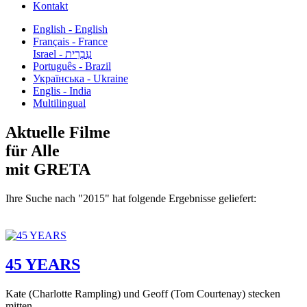
Kontakt
English - English
Français - France
עִבְרִית - Israel
Português - Brazil
Українська - Ukraine
Englis - India
Multilingual
Aktuelle Filme
für Alle
mit GRETA
Ihre Suche nach "2015" hat folgende Ergebnisse geliefert:
45 YEARS
Kate (Charlotte Rampling) und Geoff (Tom Courtenay) stecken
mitten...