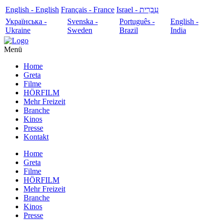
English - English
Français - France
עִבְרִית - Israel
Українська -
Svenska -
Português -
English -
Ukraine
Sweden
Brazil
India
Menü
Home
Greta
Filme
HÖRFILM
Mehr Freizeit
Branche
Kinos
Presse
Kontakt
Home
Greta
Filme
HÖRFILM
Mehr Freizeit
Branche
Kinos
Presse