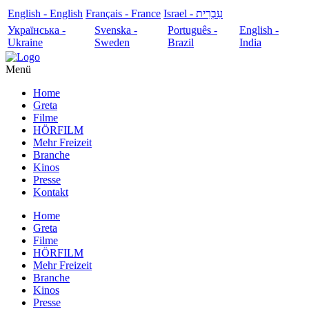
English - English
Français - France
עִבְרִית - Israel
Українська -
Svenska -
Português -
English -
Ukraine
Sweden
Brazil
India
Menü
Home
Greta
Filme
HÖRFILM
Mehr Freizeit
Branche
Kinos
Presse
Kontakt
Home
Greta
Filme
HÖRFILM
Mehr Freizeit
Branche
Kinos
Presse