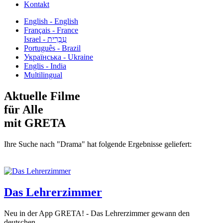
Kontakt
English - English
Français - France
עִבְרִית - Israel
Português - Brazil
Українська - Ukraine
Englis - India
Multilingual
Aktuelle Filme
für Alle
mit GRETA
Ihre Suche nach "Drama" hat folgende Ergebnisse geliefert:
Das Lehrerzimmer
Neu in der App GRETA! - Das Lehrerzimmer gewann den
deutschen...