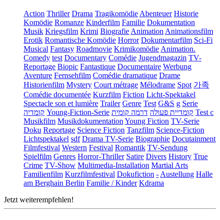
Action
Thriller
Drama
Tragikomödie
Abenteuer
Historie
Komödie
Romanze
Kinderfilm
Familie
Dokumentation
Musik
Kriegsfilm
Krimi
Biografie
Animation
Animationsfilm
Erotik
Romantische Komödie
Horror
Dokumentarfilm
Sci-Fi
Musical
Fantasy
Roadmovie
Krimikomödie
Animation.
Comedy
test
Documentary
Comédie
Jugendmagazin
TV-
Reportage
Biopic
Fantastique
Documentaire
Werbung
Aventure
Fernsehfilm
Comédie dramatique
Drame
Historienfilm
Mystery
Court métrage
Mélodrame
Spot
가족
Comédie documentée
Kurzfilm
Fiction
Licht-Spektakel
Spectacle son et lumière
Trailer
Genre
Test
G&S
g
Serie
קומדיה
Young-Fiction-Serie
דרמה קומית
קומדיית פעולה
Test c
Musikfilm
Musikdokumentation
Young Fiction
TV-Serie
Doku
Reportage
Science Fiction
Tanzfilm
Science-Fiction
Lichtspektakel
sdf
Drama TV-Serie
Biographie
Docutainment
Filmfestival
Western
Festival
Romantik
TV-Sendung
Spielfilm
Genres
Horror-Thriller
Satire
Divers
History
True
Crime
TV-Show
Multimedia-Installation
Martial Arts
Familienfilm
Kurzfilmfestival
Dokufiction
-
Austellung
Halle
am Berghain Berlin
Familie / Kinder
Kdrama
Jetzt weiterempfehlen!