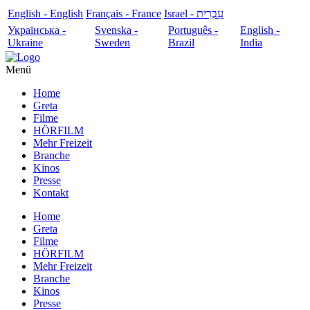
English - English
Français - France
עִבְרִית - Israel
Українська -
Svenska -
Português -
English -
Ukraine
Sweden
Brazil
India
Menü
Home
Greta
Filme
HÖRFILM
Mehr Freizeit
Branche
Kinos
Presse
Kontakt
Home
Greta
Filme
HÖRFILM
Mehr Freizeit
Branche
Kinos
Presse