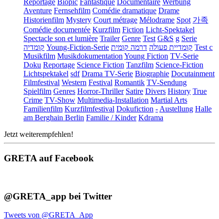
Reportage
Biopic
Fantastique
Documentaire
Werbung
Aventure
Fernsehfilm
Comédie dramatique
Drame
Historienfilm
Mystery
Court métrage
Mélodrame
Spot
가족
Comédie documentée
Kurzfilm
Fiction
Licht-Spektakel
Spectacle son et lumière
Trailer
Genre
Test
G&S
g
Serie
קומדיה
Young-Fiction-Serie
דרמה קומית
קומדיית פעולה
Test c
Musikfilm
Musikdokumentation
Young Fiction
TV-Serie
Doku
Reportage
Science Fiction
Tanzfilm
Science-Fiction
Lichtspektakel
sdf
Drama TV-Serie
Biographie
Docutainment
Filmfestival
Western
Festival
Romantik
TV-Sendung
Spielfilm
Genres
Horror-Thriller
Satire
Divers
History
True
Crime
TV-Show
Multimedia-Installation
Martial Arts
Familienfilm
Kurzfilmfestival
Dokufiction
-
Austellung
Halle
am Berghain Berlin
Familie / Kinder
Kdrama
Jetzt weiterempfehlen!
GRETA auf Facebook
@GRETA_app bei Twitter
Tweets von @GRETA_App