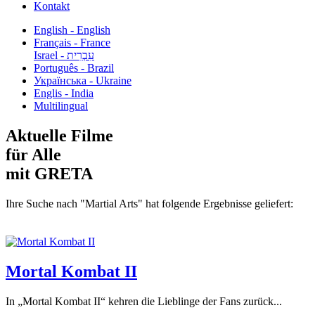
Kontakt
English - English
Français - France
עִבְרִית - Israel
Português - Brazil
Українська - Ukraine
Englis - India
Multilingual
Aktuelle Filme
für Alle
mit GRETA
Ihre Suche nach "Martial Arts" hat folgende Ergebnisse geliefert:
Mortal Kombat II
In „Mortal Kombat II“ kehren die Lieblinge der Fans zurück...