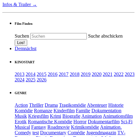
Infos & Trailer →
Film Finden
Suchen
Suche abschicken
Demnächst
KINOSTART
2013
2014
2015
2016
2017
2018
2019
2020
2021
2022
2023
2024
2025
2026
GENRE
Action
Thriller
Drama
Tragikomödie
Abenteuer
Historie
Komödie
Romanze
Kinderfilm
Familie
Dokumentation
Musik
Kriegsfilm
Krimi
Biografie
Animation
Animationsfilm
Erotik
Romantische Komödie
Horror
Dokumentarfilm
Sci-Fi
Musical
Fantasy
Roadmovie
Krimikomödie
Animation.
Comedy
test
Documentary
Comédie
Jugendmagazin
TV-