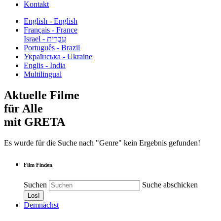
Kontakt
English - English
Français - France
עִבְרִית - Israel
Português - Brazil
Українська - Ukraine
Englis - India
Multilingual
Aktuelle Filme
für Alle
mit GRETA
Es wurde für die Suche nach "Genre" kein Ergebnis gefunden!
Film Finden
Suchen
Suche abschicken
Demnächst