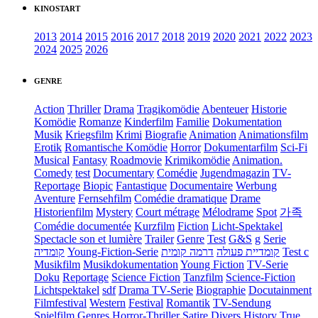
KINOSTART
2013
2014
2015
2016
2017
2018
2019
2020
2021
2022
2023
2024
2025
2026
GENRE
Action
Thriller
Drama
Tragikomödie
Abenteuer
Historie
Komödie
Romanze
Kinderfilm
Familie
Dokumentation
Musik
Kriegsfilm
Krimi
Biografie
Animation
Animationsfilm
Erotik
Romantische Komödie
Horror
Dokumentarfilm
Sci-Fi
Musical
Fantasy
Roadmovie
Krimikomödie
Animation.
Comedy
test
Documentary
Comédie
Jugendmagazin
TV-
Reportage
Biopic
Fantastique
Documentaire
Werbung
Aventure
Fernsehfilm
Comédie dramatique
Drame
Historienfilm
Mystery
Court métrage
Mélodrame
Spot
가족
Comédie documentée
Kurzfilm
Fiction
Licht-Spektakel
Spectacle son et lumière
Trailer
Genre
Test
G&S
g
Serie
קומדיה
Young-Fiction-Serie
דרמה קומית
קומדיית פעולה
Test c
Musikfilm
Musikdokumentation
Young Fiction
TV-Serie
Doku
Reportage
Science Fiction
Tanzfilm
Science-Fiction
Lichtspektakel
sdf
Drama TV-Serie
Biographie
Docutainment
Filmfestival
Western
Festival
Romantik
TV-Sendung
Spielfilm
Genres
Horror-Thriller
Satire
Divers
History
True