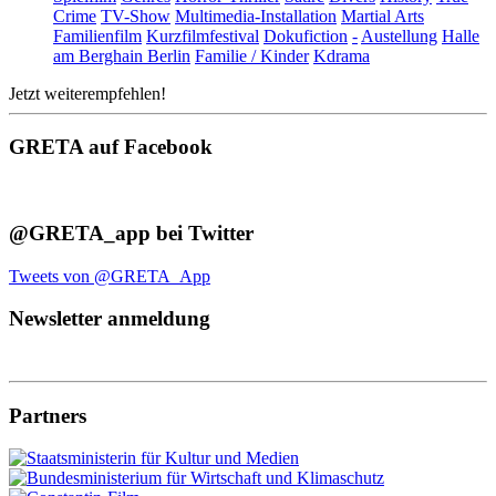
Crime
TV-Show
Multimedia-Installation
Martial Arts
Familienfilm
Kurzfilmfestival
Dokufiction
-
Austellung
Halle
am Berghain Berlin
Familie / Kinder
Kdrama
Jetzt weiterempfehlen!
GRETA auf Facebook
@GRETA_app bei Twitter
Tweets von @GRETA_App
Newsletter anmeldung
Partners