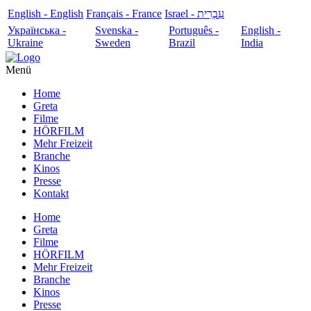
English - English
Français - France
עִבְרִית - Israel
Українська -
Svenska -
Português -
English -
Ukraine
Sweden
Brazil
India
Menü
Home
Greta
Filme
HÖRFILM
Mehr Freizeit
Branche
Kinos
Presse
Kontakt
Home
Greta
Filme
HÖRFILM
Mehr Freizeit
Branche
Kinos
Presse