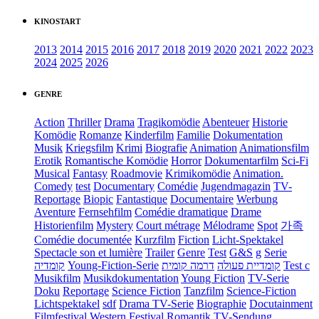
KINOSTART
2013
2014
2015
2016
2017
2018
2019
2020
2021
2022
2023
2024
2025
2026
GENRE
Action
Thriller
Drama
Tragikomödie
Abenteuer
Historie
Komödie
Romanze
Kinderfilm
Familie
Dokumentation
Musik
Kriegsfilm
Krimi
Biografie
Animation
Animationsfilm
Erotik
Romantische Komödie
Horror
Dokumentarfilm
Sci-Fi
Musical
Fantasy
Roadmovie
Krimikomödie
Animation.
Comedy
test
Documentary
Comédie
Jugendmagazin
TV-
Reportage
Biopic
Fantastique
Documentaire
Werbung
Aventure
Fernsehfilm
Comédie dramatique
Drame
Historienfilm
Mystery
Court métrage
Mélodrame
Spot
가족
Comédie documentée
Kurzfilm
Fiction
Licht-Spektakel
Spectacle son et lumière
Trailer
Genre
Test
G&S
g
Serie
קומדיה
Young-Fiction-Serie
דרמה קומית
קומדיית פעולה
Test c
Musikfilm
Musikdokumentation
Young Fiction
TV-Serie
Doku
Reportage
Science Fiction
Tanzfilm
Science-Fiction
Lichtspektakel
sdf
Drama TV-Serie
Biographie
Docutainment
Filmfestival
Western
Festival
Romantik
TV-Sendung