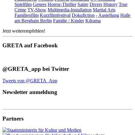
Spielfilm
Genres
Horror-Thriller
Satire
Divers
History
True
Crime
TV-Show
Multimedia-Installation
Martial Arts
Familienfilm
Kurzfilmfestival
Dokufiction
-
Austellung
Halle
am Berghain Berlin
Familie / Kinder
Kdrama
Jetzt weiterempfehlen!
GRETA auf Facebook
@GRETA_app bei Twitter
Tweets von @GRETA_App
Newsletter anmeldung
Partners