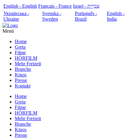
English - English
Français - France
עִבְרִית - Israel
Українська -
Svenska -
Português -
English -
Ukraine
Sweden
Brazil
India
Menü
Home
Greta
Filme
HÖRFILM
Mehr Freizeit
Branche
Kinos
Presse
Kontakt
Home
Greta
Filme
HÖRFILM
Mehr Freizeit
Branche
Kinos
Presse