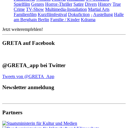
Spielfilm
Genres
Horror-Thriller
Satire
Divers
History
True
Crime
TV-Show
Multimedia-Installation
Martial Arts
Familienfilm
Kurzfilmfestival
Dokufiction
-
Austellung
Halle
am Berghain Berlin
Familie / Kinder
Kdrama
Jetzt weiterempfehlen!
GRETA auf Facebook
@GRETA_app bei Twitter
Tweets von @GRETA_App
Newsletter anmeldung
Partners