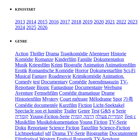
KINOSTART
2013
2014
2015
2016
2017
2018
2019
2020
2021
2022
2023
2024
2025
2026
GENRE
Action
Thriller
Drama
Tragikomödie
Abenteuer
Historie
Komödie
Romanze
Kinderfilm
Familie
Dokumentation
Musik
Kriegsfilm
Krimi
Biografie
Animation
Animationsfilm
Erotik
Romantische Komödie
Horror
Dokumentarfilm
Sci-Fi
Musical
Fantasy
Roadmovie
Krimikomödie
Animation.
Comedy
test
Documentary
Comédie
Jugendmagazin
TV-
Reportage
Biopic
Fantastique
Documentaire
Werbung
Aventure
Fernsehfilm
Comédie dramatique
Drame
Historienfilm
Mystery
Court métrage
Mélodrame
Spot
가족
Comédie documentée
Kurzfilm
Fiction
Licht-Spektakel
Spectacle son et lumière
Trailer
Genre
Test
G&S
g
Serie
קומדיה
Young-Fiction-Serie
דרמה קומית
קומדיית פעולה
Test c
Musikfilm
Musikdokumentation
Young Fiction
TV-Serie
Doku
Reportage
Science Fiction
Tanzfilm
Science-Fiction
Lichtspektakel
sdf
Drama TV-Serie
Biographie
Docutainment
Filmfestival
Western
Festival
Romantik
TV-Sendung