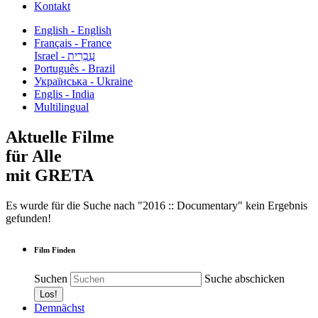
Kontakt
English - English
Français - France
עִבְרִית - Israel
Português - Brazil
Українська - Ukraine
Englis - India
Multilingual
Aktuelle Filme
für Alle
mit GRETA
Es wurde für die Suche nach "2016 :: Documentary" kein Ergebnis
gefunden!
Film Finden
Suchen
Suche abschicken
Demnächst