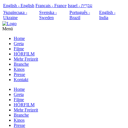
English - English
Français - France
עִבְרִית - Israel
Українська -
Svenska -
Português -
English -
Ukraine
Sweden
Brazil
India
Menü
Home
Greta
Filme
HÖRFILM
Mehr Freizeit
Branche
Kinos
Presse
Kontakt
Home
Greta
Filme
HÖRFILM
Mehr Freizeit
Branche
Kinos
Presse