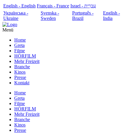
English - English
Français - France
עִבְרִית - Israel
Українська -
Svenska -
Português -
English -
Ukraine
Sweden
Brazil
India
Menü
Home
Greta
Filme
HÖRFILM
Mehr Freizeit
Branche
Kinos
Presse
Kontakt
Home
Greta
Filme
HÖRFILM
Mehr Freizeit
Branche
Kinos
Presse