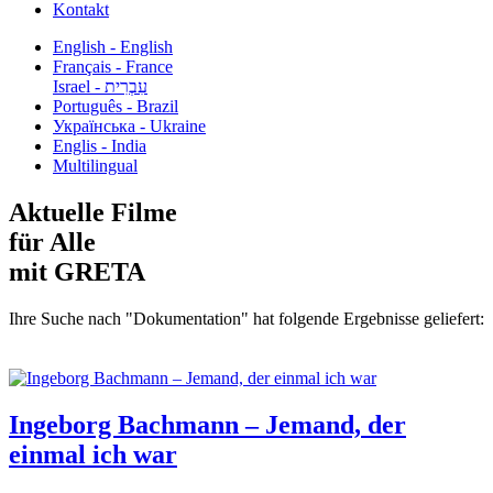
Kontakt
English - English
Français - France
עִבְרִית - Israel
Português - Brazil
Українська - Ukraine
Englis - India
Multilingual
Aktuelle Filme
für Alle
mit GRETA
Ihre Suche nach "Dokumentation" hat folgende Ergebnisse geliefert:
Ingeborg Bachmann – Jemand, der
einmal ich war