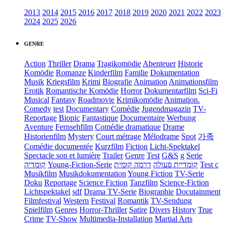
2013
2014
2015
2016
2017
2018
2019
2020
2021
2022
2023
2024
2025
2026
GENRE
Action
Thriller
Drama
Tragikomödie
Abenteuer
Historie
Komödie
Romanze
Kinderfilm
Familie
Dokumentation
Musik
Kriegsfilm
Krimi
Biografie
Animation
Animationsfilm
Erotik
Romantische Komödie
Horror
Dokumentarfilm
Sci-Fi
Musical
Fantasy
Roadmovie
Krimikomödie
Animation.
Comedy
test
Documentary
Comédie
Jugendmagazin
TV-
Reportage
Biopic
Fantastique
Documentaire
Werbung
Aventure
Fernsehfilm
Comédie dramatique
Drame
Historienfilm
Mystery
Court métrage
Mélodrame
Spot
가족
Comédie documentée
Kurzfilm
Fiction
Licht-Spektakel
Spectacle son et lumière
Trailer
Genre
Test
G&S
g
Serie
קומדיה
Young-Fiction-Serie
דרמה קומית
קומדיית פעולה
Test c
Musikfilm
Musikdokumentation
Young Fiction
TV-Serie
Doku
Reportage
Science Fiction
Tanzfilm
Science-Fiction
Lichtspektakel
sdf
Drama TV-Serie
Biographie
Docutainment
Filmfestival
Western
Festival
Romantik
TV-Sendung
Spielfilm
Genres
Horror-Thriller
Satire
Divers
History
True
Crime
TV-Show
Multimedia-Installation
Martial Arts