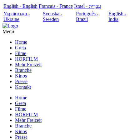
English - English
Français - France
עִבְרִית - Israel
Українська -
Svenska -
Português -
English -
Ukraine
Sweden
Brazil
India
Menü
Home
Greta
Filme
HÖRFILM
Mehr Freizeit
Branche
Kinos
Presse
Kontakt
Home
Greta
Filme
HÖRFILM
Mehr Freizeit
Branche
Kinos
Presse