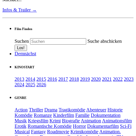
Infos & Trailer →
Film Finden
Suchen
Suche abschicken
Demnächst
KINOSTART
2013
2014
2015
2016
2017
2018
2019
2020
2021
2022
2023
2024
2025
2026
GENRE
Action
Thriller
Drama
Tragikomödie
Abenteuer
Historie
Komödie
Romanze
Kinderfilm
Familie
Dokumentation
Musik
Kriegsfilm
Krimi
Biografie
Animation
Animationsfilm
Erotik
Romantische Komödie
Horror
Dokumentarfilm
Sci-Fi
Musical
Fantasy
Roadmovie
Krimikomödie
Animation.