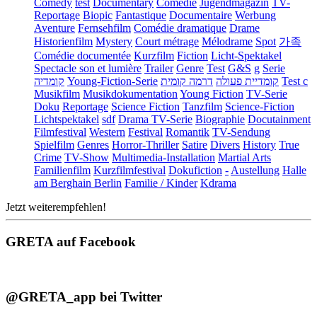
Comedy
test
Documentary
Comédie
Jugendmagazin
TV-
Reportage
Biopic
Fantastique
Documentaire
Werbung
Aventure
Fernsehfilm
Comédie dramatique
Drame
Historienfilm
Mystery
Court métrage
Mélodrame
Spot
가족
Comédie documentée
Kurzfilm
Fiction
Licht-Spektakel
Spectacle son et lumière
Trailer
Genre
Test
G&S
g
Serie
קומדיה
Young-Fiction-Serie
דרמה קומית
קומדיית פעולה
Test c
Musikfilm
Musikdokumentation
Young Fiction
TV-Serie
Doku
Reportage
Science Fiction
Tanzfilm
Science-Fiction
Lichtspektakel
sdf
Drama TV-Serie
Biographie
Docutainment
Filmfestival
Western
Festival
Romantik
TV-Sendung
Spielfilm
Genres
Horror-Thriller
Satire
Divers
History
True
Crime
TV-Show
Multimedia-Installation
Martial Arts
Familienfilm
Kurzfilmfestival
Dokufiction
-
Austellung
Halle
am Berghain Berlin
Familie / Kinder
Kdrama
Jetzt weiterempfehlen!
GRETA auf Facebook
@GRETA_app bei Twitter