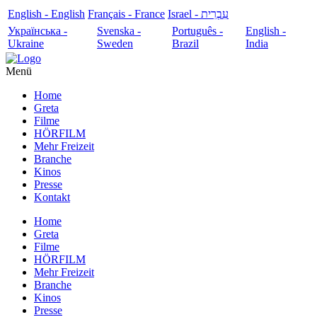
English - English
Français - France
עִבְרִית - Israel
Українська -
Svenska -
Português -
English -
Ukraine
Sweden
Brazil
India
Menü
Home
Greta
Filme
HÖRFILM
Mehr Freizeit
Branche
Kinos
Presse
Kontakt
Home
Greta
Filme
HÖRFILM
Mehr Freizeit
Branche
Kinos
Presse