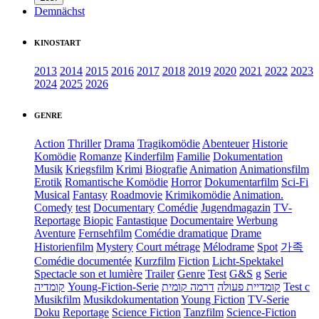
Demnächst
KINOSTART
2013
2014
2015
2016
2017
2018
2019
2020
2021
2022
2023
2024
2025
2026
GENRE
Action
Thriller
Drama
Tragikomödie
Abenteuer
Historie
Komödie
Romanze
Kinderfilm
Familie
Dokumentation
Musik
Kriegsfilm
Krimi
Biografie
Animation
Animationsfilm
Erotik
Romantische Komödie
Horror
Dokumentarfilm
Sci-Fi
Musical
Fantasy
Roadmovie
Krimikomödie
Animation.
Comedy
test
Documentary
Comédie
Jugendmagazin
TV-
Reportage
Biopic
Fantastique
Documentaire
Werbung
Aventure
Fernsehfilm
Comédie dramatique
Drame
Historienfilm
Mystery
Court métrage
Mélodrame
Spot
가족
Comédie documentée
Kurzfilm
Fiction
Licht-Spektakel
Spectacle son et lumière
Trailer
Genre
Test
G&S
g
Serie
קומדיה
Young-Fiction-Serie
דרמה קומית
קומדיית פעולה
Test c
Musikfilm
Musikdokumentation
Young Fiction
TV-Serie
Doku
Reportage
Science Fiction
Tanzfilm
Science-Fiction