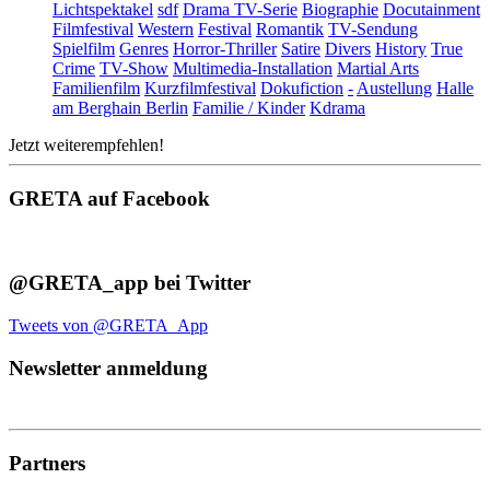
Lichtspektakel
sdf
Drama TV-Serie
Biographie
Docutainment
Filmfestival
Western
Festival
Romantik
TV-Sendung
Spielfilm
Genres
Horror-Thriller
Satire
Divers
History
True
Crime
TV-Show
Multimedia-Installation
Martial Arts
Familienfilm
Kurzfilmfestival
Dokufiction
-
Austellung
Halle
am Berghain Berlin
Familie / Kinder
Kdrama
Jetzt weiterempfehlen!
GRETA auf Facebook
@GRETA_app bei Twitter
Tweets von @GRETA_App
Newsletter anmeldung
Partners