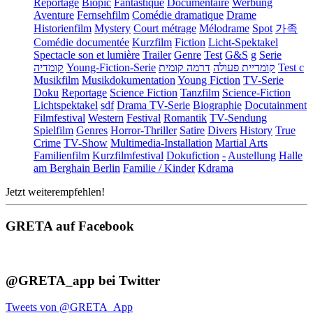
Reportage
Biopic
Fantastique
Documentaire
Werbung
Aventure
Fernsehfilm
Comédie dramatique
Drame
Historienfilm
Mystery
Court métrage
Mélodrame
Spot
가족
Comédie documentée
Kurzfilm
Fiction
Licht-Spektakel
Spectacle son et lumière
Trailer
Genre
Test
G&S
g
Serie
קומדיה
Young-Fiction-Serie
דרמה קומית
קומדיית פעולה
Test c
Musikfilm
Musikdokumentation
Young Fiction
TV-Serie
Doku
Reportage
Science Fiction
Tanzfilm
Science-Fiction
Lichtspektakel
sdf
Drama TV-Serie
Biographie
Docutainment
Filmfestival
Western
Festival
Romantik
TV-Sendung
Spielfilm
Genres
Horror-Thriller
Satire
Divers
History
True
Crime
TV-Show
Multimedia-Installation
Martial Arts
Familienfilm
Kurzfilmfestival
Dokufiction
-
Austellung
Halle
am Berghain Berlin
Familie / Kinder
Kdrama
Jetzt weiterempfehlen!
GRETA auf Facebook
@GRETA_app bei Twitter
Tweets von @GRETA_App