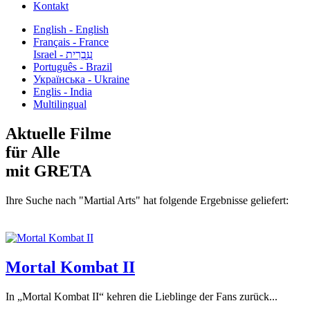
Kontakt
English - English
Français - France
עִבְרִית - Israel
Português - Brazil
Українська - Ukraine
Englis - India
Multilingual
Aktuelle Filme
für Alle
mit GRETA
Ihre Suche nach "Martial Arts" hat folgende Ergebnisse geliefert:
Mortal Kombat II
In „Mortal Kombat II“ kehren die Lieblinge der Fans zurück...