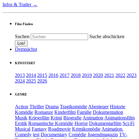
Infos & Trailer →
Film Finden
Suchen
Suche abschicken
Demnächst
KINOSTART
2013
2014
2015
2016
2017
2018
2019
2020
2021
2022
2023
2024
2025
2026
GENRE
Action
Thriller
Drama
Tragikomödie
Abenteuer
Historie
Komödie
Romanze
Kinderfilm
Familie
Dokumentation
Musik
Kriegsfilm
Krimi
Biografie
Animation
Animationsfilm
Erotik
Romantische Komödie
Horror
Dokumentarfilm
Sci-Fi
Musical
Fantasy
Roadmovie
Krimikomödie
Animation.
Comedy
test
Documentary
Comédie
Jugendmagazin
TV-