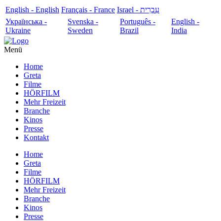
English - English
Français - France
עִבְרִית - Israel
Українська -
Svenska -
Português -
English -
Ukraine
Sweden
Brazil
India
Menü
Home
Greta
Filme
HÖRFILM
Mehr Freizeit
Branche
Kinos
Presse
Kontakt
Home
Greta
Filme
HÖRFILM
Mehr Freizeit
Branche
Kinos
Presse