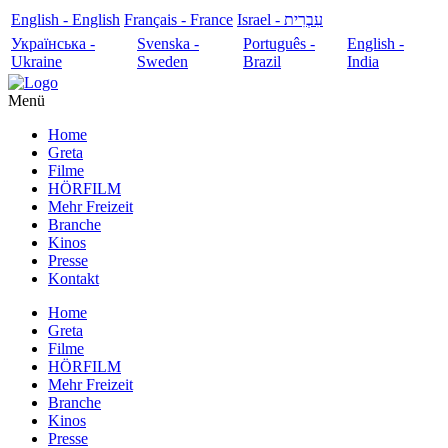
English - English
Français - France
עִבְרִית - Israel
Українська -
Svenska -
Português -
English -
Ukraine
Sweden
Brazil
India
Menü
Home
Greta
Filme
HÖRFILM
Mehr Freizeit
Branche
Kinos
Presse
Kontakt
Home
Greta
Filme
HÖRFILM
Mehr Freizeit
Branche
Kinos
Presse