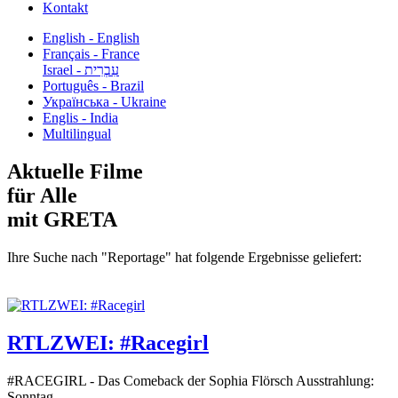
Kontakt
English - English
Français - France
עִבְרִית - Israel
Português - Brazil
Українська - Ukraine
Englis - India
Multilingual
Aktuelle Filme
für Alle
mit GRETA
Ihre Suche nach "Reportage" hat folgende Ergebnisse geliefert:
RTLZWEI: #Racegirl
#RACEGIRL - Das Comeback der Sophia Flörsch Ausstrahlung:
Sonntag...