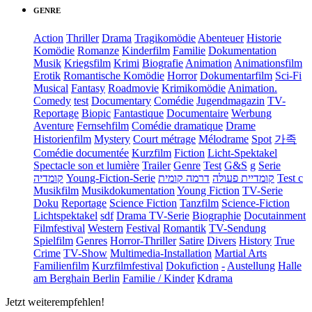
GENRE
Action
Thriller
Drama
Tragikomödie
Abenteuer
Historie
Komödie
Romanze
Kinderfilm
Familie
Dokumentation
Musik
Kriegsfilm
Krimi
Biografie
Animation
Animationsfilm
Erotik
Romantische Komödie
Horror
Dokumentarfilm
Sci-Fi
Musical
Fantasy
Roadmovie
Krimikomödie
Animation.
Comedy
test
Documentary
Comédie
Jugendmagazin
TV-
Reportage
Biopic
Fantastique
Documentaire
Werbung
Aventure
Fernsehfilm
Comédie dramatique
Drame
Historienfilm
Mystery
Court métrage
Mélodrame
Spot
가족
Comédie documentée
Kurzfilm
Fiction
Licht-Spektakel
Spectacle son et lumière
Trailer
Genre
Test
G&S
g
Serie
קומדיה
Young-Fiction-Serie
דרמה קומית
קומדיית פעולה
Test c
Musikfilm
Musikdokumentation
Young Fiction
TV-Serie
Doku
Reportage
Science Fiction
Tanzfilm
Science-Fiction
Lichtspektakel
sdf
Drama TV-Serie
Biographie
Docutainment
Filmfestival
Western
Festival
Romantik
TV-Sendung
Spielfilm
Genres
Horror-Thriller
Satire
Divers
History
True
Crime
TV-Show
Multimedia-Installation
Martial Arts
Familienfilm
Kurzfilmfestival
Dokufiction
-
Austellung
Halle
am Berghain Berlin
Familie / Kinder
Kdrama
Jetzt weiterempfehlen!