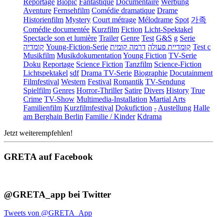
Reportage
Biopic
Fantastique
Documentaire
Werbung
Aventure
Fernsehfilm
Comédie dramatique
Drame
Historienfilm
Mystery
Court métrage
Mélodrame
Spot
가족
Comédie documentée
Kurzfilm
Fiction
Licht-Spektakel
Spectacle son et lumière
Trailer
Genre
Test
G&S
g
Serie
קומדיה
Young-Fiction-Serie
דרמה קומית
קומדיית פעולה
Test c
Musikfilm
Musikdokumentation
Young Fiction
TV-Serie
Doku
Reportage
Science Fiction
Tanzfilm
Science-Fiction
Lichtspektakel
sdf
Drama TV-Serie
Biographie
Docutainment
Filmfestival
Western
Festival
Romantik
TV-Sendung
Spielfilm
Genres
Horror-Thriller
Satire
Divers
History
True
Crime
TV-Show
Multimedia-Installation
Martial Arts
Familienfilm
Kurzfilmfestival
Dokufiction
-
Austellung
Halle
am Berghain Berlin
Familie / Kinder
Kdrama
Jetzt weiterempfehlen!
GRETA auf Facebook
@GRETA_app bei Twitter
Tweets von @GRETA_App