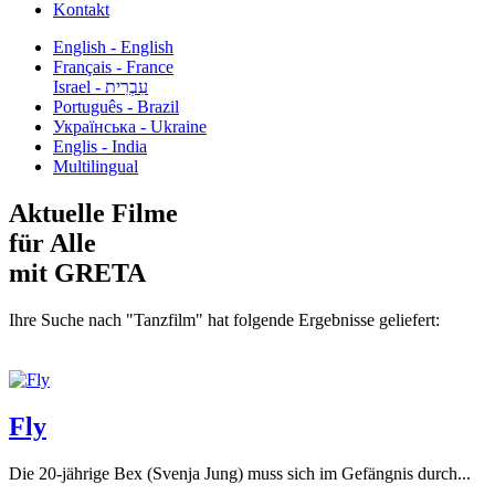
Kontakt
English - English
Français - France
עִבְרִית - Israel
Português - Brazil
Українська - Ukraine
Englis - India
Multilingual
Aktuelle Filme
für Alle
mit GRETA
Ihre Suche nach "Tanzfilm" hat folgende Ergebnisse geliefert:
Fly
Die 20-jährige Bex (Svenja Jung) muss sich im Gefängnis durch...