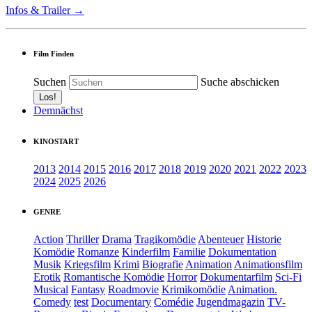
Infos & Trailer →
Film Finden
Suchen
Suche abschicken
Demnächst
KINOSTART
2013
2014
2015
2016
2017
2018
2019
2020
2021
2022
2023
2024
2025
2026
GENRE
Action
Thriller
Drama
Tragikomödie
Abenteuer
Historie
Komödie
Romanze
Kinderfilm
Familie
Dokumentation
Musik
Kriegsfilm
Krimi
Biografie
Animation
Animationsfilm
Erotik
Romantische Komödie
Horror
Dokumentarfilm
Sci-Fi
Musical
Fantasy
Roadmovie
Krimikomödie
Animation.
Comedy
test
Documentary
Comédie
Jugendmagazin
TV-