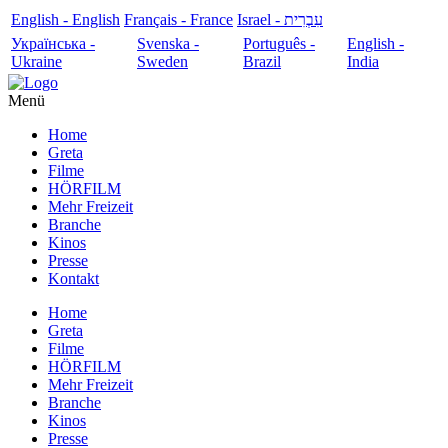
English - English
Français - France
עִבְרִית - Israel
Українська -
Svenska -
Português -
English -
Ukraine
Sweden
Brazil
India
Menü
Home
Greta
Filme
HÖRFILM
Mehr Freizeit
Branche
Kinos
Presse
Kontakt
Home
Greta
Filme
HÖRFILM
Mehr Freizeit
Branche
Kinos
Presse