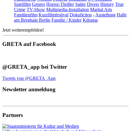
Spielfilm
Genres
Horror-Thriller
Satire
Divers
History
True
Crime
TV-Show
Multimedia-Installation
Martial Arts
Familienfilm
Kurzfilmfestival
Dokufiction
-
Austellung
Halle
am Berghain Berlin
Familie / Kinder
Kdrama
Jetzt weiterempfehlen!
GRETA auf Facebook
@GRETA_app bei Twitter
Tweets von @GRETA_App
Newsletter anmeldung
Partners