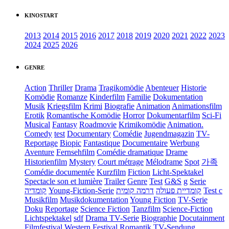
KINOSTART
2013
2014
2015
2016
2017
2018
2019
2020
2021
2022
2023
2024
2025
2026
GENRE
Action
Thriller
Drama
Tragikomödie
Abenteuer
Historie
Komödie
Romanze
Kinderfilm
Familie
Dokumentation
Musik
Kriegsfilm
Krimi
Biografie
Animation
Animationsfilm
Erotik
Romantische Komödie
Horror
Dokumentarfilm
Sci-Fi
Musical
Fantasy
Roadmovie
Krimikomödie
Animation.
Comedy
test
Documentary
Comédie
Jugendmagazin
TV-
Reportage
Biopic
Fantastique
Documentaire
Werbung
Aventure
Fernsehfilm
Comédie dramatique
Drame
Historienfilm
Mystery
Court métrage
Mélodrame
Spot
가족
Comédie documentée
Kurzfilm
Fiction
Licht-Spektakel
Spectacle son et lumière
Trailer
Genre
Test
G&S
g
Serie
קומדיה
Young-Fiction-Serie
דרמה קומית
קומדיית פעולה
Test c
Musikfilm
Musikdokumentation
Young Fiction
TV-Serie
Doku
Reportage
Science Fiction
Tanzfilm
Science-Fiction
Lichtspektakel
sdf
Drama TV-Serie
Biographie
Docutainment
Filmfestival
Western
Festival
Romantik
TV-Sendung