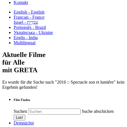
Kontakt
English - English
Français - France
עִבְרִית - Israel
Português - Brazil
Українська - Ukraine
Englis - India
Multilingual
Aktuelle Filme
für Alle
mit GRETA
Es wurde für die Suche nach "2016 :: Spectacle son et lumière" kein
Ergebnis gefunden!
Film Finden
Suchen
Suche abschicken
Demnächst