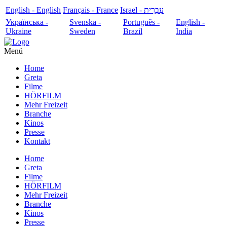
English - English
Français - France
עִבְרִית - Israel
Українська -
Svenska -
Português -
English -
Ukraine
Sweden
Brazil
India
Menü
Home
Greta
Filme
HÖRFILM
Mehr Freizeit
Branche
Kinos
Presse
Kontakt
Home
Greta
Filme
HÖRFILM
Mehr Freizeit
Branche
Kinos
Presse