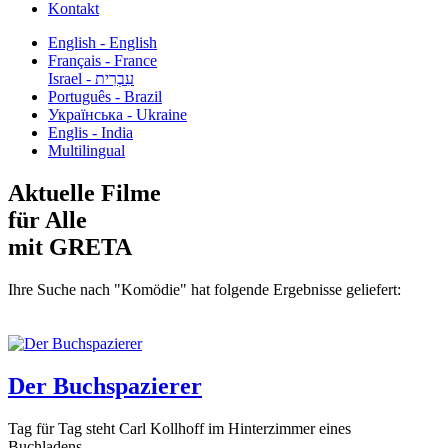
Kontakt
English - English
Français - France
עִבְרִית - Israel
Português - Brazil
Українська - Ukraine
Englis - India
Multilingual
Aktuelle Filme
für Alle
mit GRETA
Ihre Suche nach "Komödie" hat folgende Ergebnisse geliefert:
Der Buchspazierer
Tag für Tag steht Carl Kollhoff im Hinterzimmer eines
Buchladens...