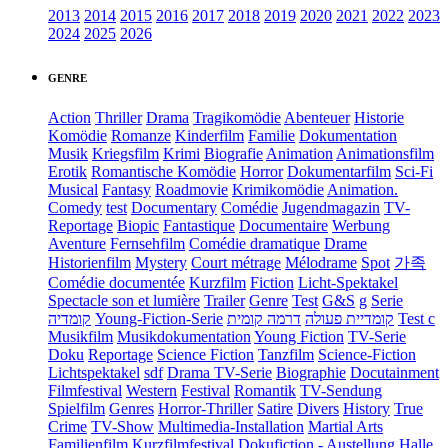
2013
2014
2015
2016
2017
2018
2019
2020
2021
2022
2023
2024
2025
2026
GENRE
Action
Thriller
Drama
Tragikomödie
Abenteuer
Historie
Komödie
Romanze
Kinderfilm
Familie
Dokumentation
Musik
Kriegsfilm
Krimi
Biografie
Animation
Animationsfilm
Erotik
Romantische Komödie
Horror
Dokumentarfilm
Sci-Fi
Musical
Fantasy
Roadmovie
Krimikomödie
Animation.
Comedy
test
Documentary
Comédie
Jugendmagazin
TV-
Reportage
Biopic
Fantastique
Documentaire
Werbung
Aventure
Fernsehfilm
Comédie dramatique
Drame
Historienfilm
Mystery
Court métrage
Mélodrame
Spot
가족
Comédie documentée
Kurzfilm
Fiction
Licht-Spektakel
Spectacle son et lumière
Trailer
Genre
Test
G&S
g
Serie
קומדיה
Young-Fiction-Serie
דרמה קומית
קומדיית פעולה
Test c
Musikfilm
Musikdokumentation
Young Fiction
TV-Serie
Doku
Reportage
Science Fiction
Tanzfilm
Science-Fiction
Lichtspektakel
sdf
Drama TV-Serie
Biographie
Docutainment
Filmfestival
Western
Festival
Romantik
TV-Sendung
Spielfilm
Genres
Horror-Thriller
Satire
Divers
History
True
Crime
TV-Show
Multimedia-Installation
Martial Arts
Familienfilm
Kurzfilmfestival
Dokufiction
-
Austellung
Halle