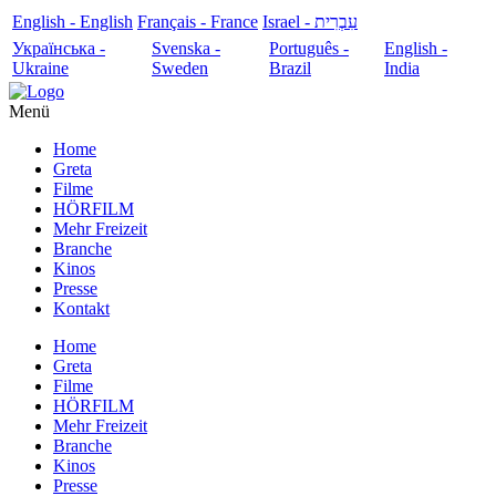
English - English
Français - France
עִבְרִית - Israel
Українська -
Svenska -
Português -
English -
Ukraine
Sweden
Brazil
India
Menü
Home
Greta
Filme
HÖRFILM
Mehr Freizeit
Branche
Kinos
Presse
Kontakt
Home
Greta
Filme
HÖRFILM
Mehr Freizeit
Branche
Kinos
Presse