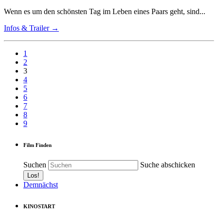
Wenn es um den schönsten Tag im Leben eines Paars geht, sind...
Infos & Trailer →
1
2
3
4
5
6
7
8
9
Film Finden
Suchen
Suche abschicken
Demnächst
KINOSTART