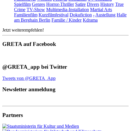
Spielfilm
Genres
Horror-Thriller
Satire
Divers
History
True
Crime
TV-Show
Multimedia-Installation
Martial Arts
Familienfilm
Kurzfilmfestival
Dokufiction
-
Austellung
Halle
am Berghain Berlin
Familie / Kinder
Kdrama
Jetzt weiterempfehlen!
GRETA auf Facebook
@GRETA_app bei Twitter
Tweets von @GRETA_App
Newsletter anmeldung
Partners