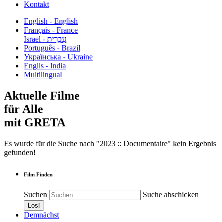
Kontakt
English - English
Français - France
עִבְרִית - Israel
Português - Brazil
Українська - Ukraine
Englis - India
Multilingual
Aktuelle Filme
für Alle
mit GRETA
Es wurde für die Suche nach "2023 :: Documentaire" kein Ergebnis
gefunden!
Film Finden
Suchen
Suche abschicken
Demnächst