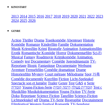
KINOSTART
2013
2014
2015
2016
2017
2018
2019
2020
2021
2022
2023
2024
2025
2026
GENRE
Action
Thriller
Drama
Tragikomödie
Abenteuer
Historie
Komödie
Romanze
Kinderfilm
Familie
Dokumentation
Musik
Kriegsfilm
Krimi
Biografie
Animation
Animationsfilm
Erotik
Romantische Komödie
Horror
Dokumentarfilm
Sci-Fi
Musical
Fantasy
Roadmovie
Krimikomödie
Animation.
Comedy
test
Documentary
Comédie
Jugendmagazin
TV-
Reportage
Biopic
Fantastique
Documentaire
Werbung
Aventure
Fernsehfilm
Comédie dramatique
Drame
Historienfilm
Mystery
Court métrage
Mélodrame
Spot
가족
Comédie documentée
Kurzfilm
Fiction
Licht-Spektakel
Spectacle son et lumière
Trailer
Genre
Test
G&S
g
Serie
קומדיה
Young-Fiction-Serie
דרמה קומית
קומדיית פעולה
Test c
Musikfilm
Musikdokumentation
Young Fiction
TV-Serie
Doku
Reportage
Science Fiction
Tanzfilm
Science-Fiction
Lichtspektakel
sdf
Drama TV-Serie
Biographie
Docutainment
Filmfestival
Western
Festival
Romantik
TV-Sendung