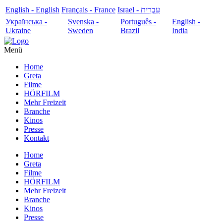
English - English
Français - France
עִבְרִית - Israel
Українська -
Svenska -
Português -
English -
Ukraine
Sweden
Brazil
India
Menü
Home
Greta
Filme
HÖRFILM
Mehr Freizeit
Branche
Kinos
Presse
Kontakt
Home
Greta
Filme
HÖRFILM
Mehr Freizeit
Branche
Kinos
Presse