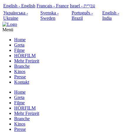
English - English
Français - France
עִבְרִית - Israel
Українська -
Svenska -
Português -
English -
Ukraine
Sweden
Brazil
India
Menü
Home
Greta
Filme
HÖRFILM
Mehr Freizeit
Branche
Kinos
Presse
Kontakt
Home
Greta
Filme
HÖRFILM
Mehr Freizeit
Branche
Kinos
Presse