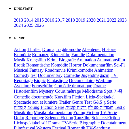
KINOSTART
2013
2014
2015
2016
2017
2018
2019
2020
2021
2022
2023
2024
2025
2026
GENRE
Action
Thriller
Drama
Tragikomödie
Abenteuer
Historie
Komödie
Romanze
Kinderfilm
Familie
Dokumentation
Musik
Kriegsfilm
Krimi
Biografie
Animation
Animationsfilm
Erotik
Romantische Komödie
Horror
Dokumentarfilm
Sci-Fi
Musical
Fantasy
Roadmovie
Krimikomödie
Animation.
Comedy
test
Documentary
Comédie
Jugendmagazin
TV-
Reportage
Biopic
Fantastique
Documentaire
Werbung
Aventure
Fernsehfilm
Comédie dramatique
Drame
Historienfilm
Mystery
Court métrage
Mélodrame
Spot
가족
Comédie documentée
Kurzfilm
Fiction
Licht-Spektakel
Spectacle son et lumière
Trailer
Genre
Test
G&S
g
Serie
קומדיה
Young-Fiction-Serie
דרמה קומית
קומדיית פעולה
Test c
Musikfilm
Musikdokumentation
Young Fiction
TV-Serie
Doku
Reportage
Science Fiction
Tanzfilm
Science-Fiction
Lichtspektakel
sdf
Drama TV-Serie
Biographie
Docutainment
Filmfestival
Western
Festival
Romantik
TV-Sendung