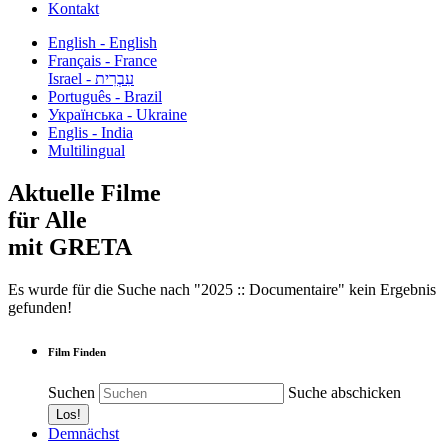
Kontakt
English - English
Français - France
עִבְרִית - Israel
Português - Brazil
Українська - Ukraine
Englis - India
Multilingual
Aktuelle Filme
für Alle
mit GRETA
Es wurde für die Suche nach "2025 :: Documentaire" kein Ergebnis
gefunden!
Film Finden
Suchen
Suche abschicken
Demnächst