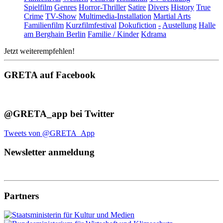
Spielfilm
Genres
Horror-Thriller
Satire
Divers
History
True
Crime
TV-Show
Multimedia-Installation
Martial Arts
Familienfilm
Kurzfilmfestival
Dokufiction
-
Austellung
Halle
am Berghain Berlin
Familie / Kinder
Kdrama
Jetzt weiterempfehlen!
GRETA auf Facebook
@GRETA_app bei Twitter
Tweets von @GRETA_App
Newsletter anmeldung
Partners