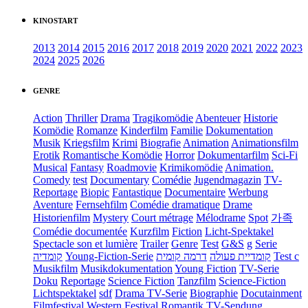
KINOSTART
2013
2014
2015
2016
2017
2018
2019
2020
2021
2022
2023
2024
2025
2026
GENRE
Action
Thriller
Drama
Tragikomödie
Abenteuer
Historie
Komödie
Romanze
Kinderfilm
Familie
Dokumentation
Musik
Kriegsfilm
Krimi
Biografie
Animation
Animationsfilm
Erotik
Romantische Komödie
Horror
Dokumentarfilm
Sci-Fi
Musical
Fantasy
Roadmovie
Krimikomödie
Animation.
Comedy
test
Documentary
Comédie
Jugendmagazin
TV-
Reportage
Biopic
Fantastique
Documentaire
Werbung
Aventure
Fernsehfilm
Comédie dramatique
Drame
Historienfilm
Mystery
Court métrage
Mélodrame
Spot
가족
Comédie documentée
Kurzfilm
Fiction
Licht-Spektakel
Spectacle son et lumière
Trailer
Genre
Test
G&S
g
Serie
קומדיה
Young-Fiction-Serie
דרמה קומית
קומדיית פעולה
Test c
Musikfilm
Musikdokumentation
Young Fiction
TV-Serie
Doku
Reportage
Science Fiction
Tanzfilm
Science-Fiction
Lichtspektakel
sdf
Drama TV-Serie
Biographie
Docutainment
Filmfestival
Western
Festival
Romantik
TV-Sendung