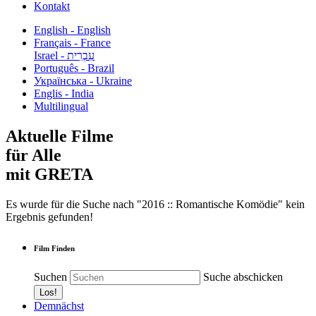
Kontakt
English - English
Français - France
עִבְרִית - Israel
Português - Brazil
Українська - Ukraine
Englis - India
Multilingual
Aktuelle Filme
für Alle
mit GRETA
Es wurde für die Suche nach "2016 :: Romantische Komödie" kein
Ergebnis gefunden!
Film Finden
Suchen
Suche abschicken
Demnächst