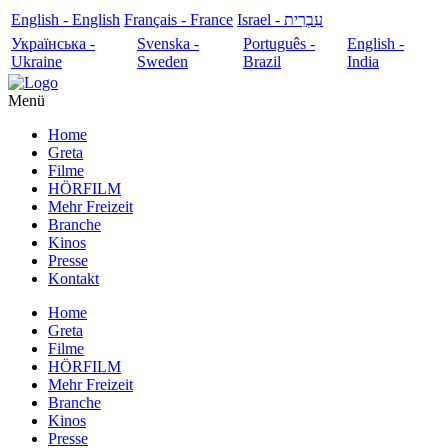
English - English
Français - France
עִבְרִית - Israel
Українська -
Svenska -
Português -
English -
Ukraine
Sweden
Brazil
India
Menü
Home
Greta
Filme
HÖRFILM
Mehr Freizeit
Branche
Kinos
Presse
Kontakt
Home
Greta
Filme
HÖRFILM
Mehr Freizeit
Branche
Kinos
Presse