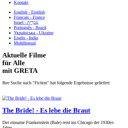
Kontakt
English - English
Français - France
עִבְרִית - Israel
Português - Brazil
Українська - Ukraine
Englis - India
Multilingual
Aktuelle Filme
für Alle
mit GRETA
Ihre Suche nach "Fiction" hat folgende Ergebnisse geliefert:
The Bride! - Es lebe die Braut
Der einsame Frankenstein (Bale) reist ins Chicago der 1930er-
Jahre,...