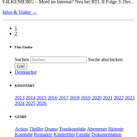
F4LKENB3RG – Mord im Internat? Neu bei RTL II Folge 3: Der...
Infos & Trailer →
1
2
Film Finden
Suchen
Suche abschicken
Demnächst
KINOSTART
2013
2014
2015
2016
2017
2018
2019
2020
2021
2022
2023
2024
2025
2026
GENRE
Action
Thriller
Drama
Tragikomödie
Abenteuer
Historie
Komödie
Romanze
Kinderfilm
Familie
Dokumentation