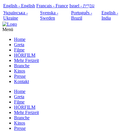
English - English
Français - France
עִבְרִית - Israel
Українська -
Svenska -
Português -
English -
Ukraine
Sweden
Brazil
India
Menü
Home
Greta
Filme
HÖRFILM
Mehr Freizeit
Branche
Kinos
Presse
Kontakt
Home
Greta
Filme
HÖRFILM
Mehr Freizeit
Branche
Kinos
Presse