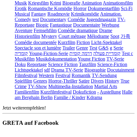
Musik
Kriegsfilm
Krimi
Biografie
Animation
Animationsfilm
Erotik
Romantische Komödie
Horror
Dokumentarfilm
Sci-Fi
Musical
Fantasy
Roadmovie
Krimikomödie
Animation.
Comedy
test
Documentary
Comédie
Jugendmagazin
TV-
Reportage
Biopic
Fantastique
Documentaire
Werbung
Aventure
Fernsehfilm
Comédie dramatique
Drame
Historienfilm
Mystery
Court métrage
Mélodrame
Spot
가족
Comédie documentée
Kurzfilm
Fiction
Licht-Spektakel
Spectacle son et lumière
Trailer
Genre
Test
G&S
g
Serie
קומדיה
Young-Fiction-Serie
דרמה קומית
קומדיית פעולה
Test c
Musikfilm
Musikdokumentation
Young Fiction
TV-Serie
Doku
Reportage
Science Fiction
Tanzfilm
Science-Fiction
Lichtspektakel
sdf
Drama TV-Serie
Biographie
Docutainment
Filmfestival
Western
Festival
Romantik
TV-Sendung
Spielfilm
Genres
Horror-Thriller
Satire
Divers
History
True
Crime
TV-Show
Multimedia-Installation
Martial Arts
Familienfilm
Kurzfilmfestival
Dokufiction
-
Austellung
Halle
am Berghain Berlin
Familie / Kinder
Kdrama
Jetzt weiterempfehlen!
GRETA auf Facebook