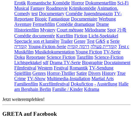
Erotik
Romantische Komödie
Horror
Dokumentarfilm
Sci-Fi
Musical
Fantasy
Roadmovie
Krimikomödie
Animation.
Comedy
test
Documentary
Comédie
Jugendmagazin
TV-
Reportage
Biopic
Fantastique
Documentaire
Werbung
Aventure
Fernsehfilm
Comédie dramatique
Drame
Historienfilm
Mystery
Court métrage
Mélodrame
Spot
가족
Comédie documentée
Kurzfilm
Fiction
Licht-Spektakel
Spectacle son et lumière
Trailer
Genre
Test
G&S
g
Serie
קומדיה
Young-Fiction-Serie
דרמה קומית
קומדיית פעולה
Test c
Musikfilm
Musikdokumentation
Young Fiction
TV-Serie
Doku
Reportage
Science Fiction
Tanzfilm
Science-Fiction
Lichtspektakel
sdf
Drama TV-Serie
Biographie
Docutainment
Filmfestival
Western
Festival
Romantik
TV-Sendung
Spielfilm
Genres
Horror-Thriller
Satire
Divers
History
True
Crime
TV-Show
Multimedia-Installation
Martial Arts
Familienfilm
Kurzfilmfestival
Dokufiction
-
Austellung
Halle
am Berghain Berlin
Familie / Kinder
Kdrama
Jetzt weiterempfehlen!
GRETA auf Facebook