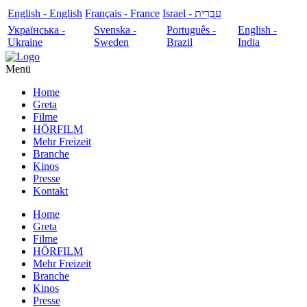
English - English
Français - France
עִבְרִית - Israel
Українська -
Svenska -
Português -
English -
Ukraine
Sweden
Brazil
India
Menü
Home
Greta
Filme
HÖRFILM
Mehr Freizeit
Branche
Kinos
Presse
Kontakt
Home
Greta
Filme
HÖRFILM
Mehr Freizeit
Branche
Kinos
Presse