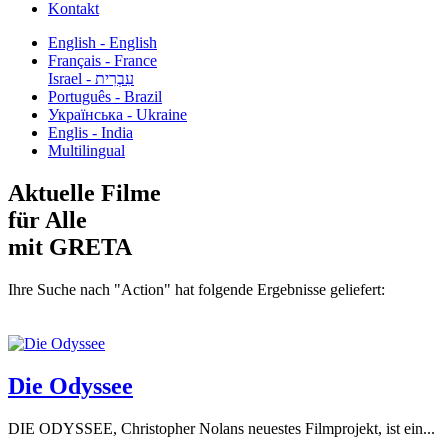
Kontakt
English - English
Français - France
עִבְרִית - Israel
Português - Brazil
Українська - Ukraine
Englis - India
Multilingual
Aktuelle Filme
für Alle
mit GRETA
Ihre Suche nach "Action" hat folgende Ergebnisse geliefert:
Die Odyssee
DIE ODYSSEE, Christopher Nolans neuestes Filmprojekt, ist ein...